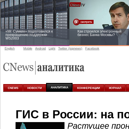
«Mr. Сумкин» подготовился к
Как строился электронный
прекращению поддержки
бизнес Банка Москвы?
WS2003
English
Mobile
Android
Light
Twitter (topnews)
Facebook
Заоблачная оптимизация: как
Рейтинг CNewsInfrastructure 20
Faberlic изменил подход к
приглашаем участвовать
аналитике
АНАЛИТИКА
CNEWS
НОВОСТИ
КОНФЕРЕНЦИИ
ЖУРНАЛ
ГИС в России: на 
Растущее прон