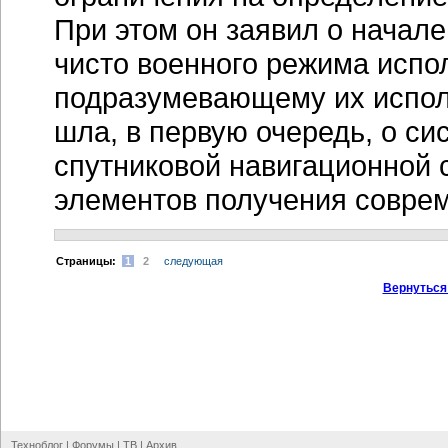
При этом он заявил о начал
чисто военного режима испо
подразумевающему их испол
шла, в первую очередь, о с
спутниковой навигационной 
элементов получения совре
Cтраницы:
1
2
следующая
Вернуться
Техноблог
|
Форумы
|
ТВ
|
Архив