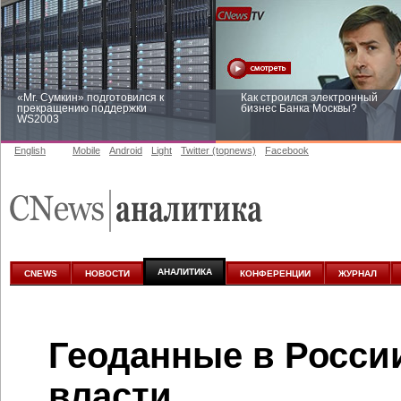
«Mr. Сумкин» подготовился к
Как строился электронный
прекращению поддержки
бизнес Банка Москвы?
WS2003
English
Mobile
Android
Light
Twitter (topnews)
Facebook
Заоблачная оптимизация: как
Рейтинг CNewsInfrastructure 20
Faberlic изменил подход к
приглашаем участвовать
аналитике
АНАЛИТИКА
CNEWS
НОВОСТИ
КОНФЕРЕНЦИИ
ЖУРНАЛ
Геоданные в России
власти