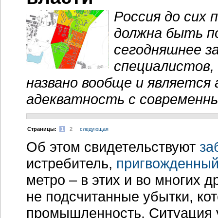
Россия до сих 
должна быть п
сегодняшнее з
специалистов,
названо вообще и является
адекватность с современны
Cтраницы:
1
2
следующая
Об этом свидетельствуют
за
истребитель,
пригвожденный
метро – в этих и во многих 
не подсчитанные убытки, ко
промышленность. Ситуация у