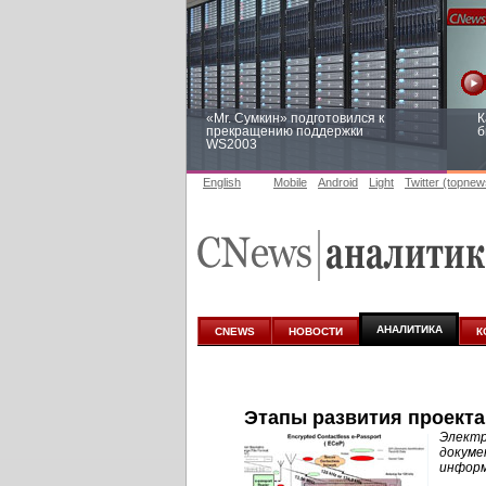
«Mr. Сумкин» подготовился к
К
прекращению поддержки
б
WS2003
English
Mobile
Android
Light
Twitter (topnew
Заоблачная оптимизация: как
Р
Faberlic изменил подход к
п
аналитике
АНАЛИТИКА
CNEWS
НОВОСТИ
К
Этапы развития проекта
Электр
докуме
информ