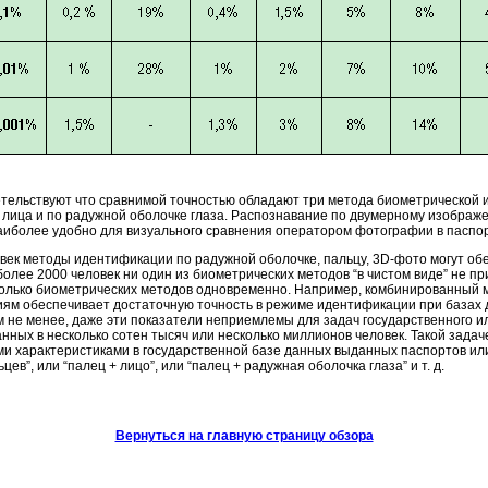
тельствуют что сравнимой точностью обладают три метода биометрической и
 лица и по радужной оболочке глаза. Распознавание по двумерному изображ
наиболее удобно для визуального сравнения оператором фотографии в паспор
век методы идентификации по радужной оболочке, пальцу, 3D-фото могут об
олее 2000 человек ни один из биометрических методов “в чистом виде” не п
колько биометрических методов одновременно. Например, комбинированный 
ям обеспечивает достаточную точность в режиме идентификации при базах д
м не менее, даже эти показатели неприемлемы для задач государственного и
ных в несколько сотен тысяч или несколько миллионов человек. Такой задач
и характеристиками в государственной базе данных выданных паспортов или
в”, или “палец + лицо”, или “палец + радужная оболочка глаза” и т. д.
Вернуться на главную страницу обзора