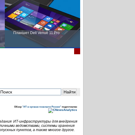
Планшет Dell Venue 11 Pro
Пора выбирать Fujitsu!
Обзор
"ИТ в органах госвласти России"
подготовлен
здания ИТ-инфраструктуры для внедрения
зличными ведомствами, системы хранения
пускных пунктов, а также многое другое.