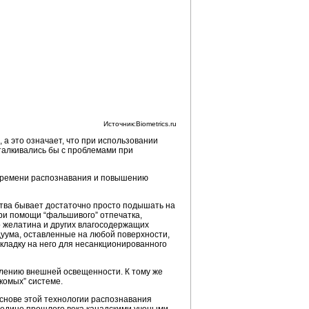
Источник:Biometrics.ru
а это означает, что при использовании
сталкивались бы с проблемами при
ю времени распознавания и повышению
ства бывает достаточно просто подышать на
ри помощи “фальшивого” отпечатка,
о желатина и других влагосодержащих
дуума, оставленные на любой поверхности,
кладку на него для несанкционированного
лению внешней освещенности. К тому же
комых” системе.
основе этой технологии распознавания