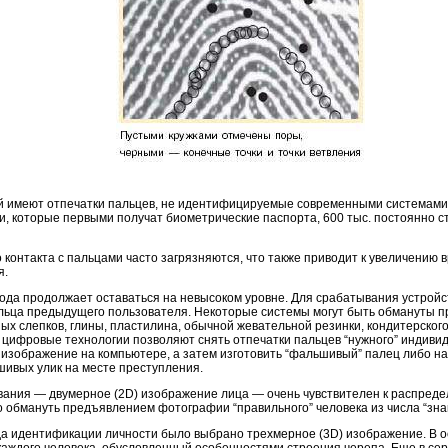
 имеют отпечатки пальцев, не идентифицируемые современными системами, 
ии, которые первыми получат биометрические паспорта, 600 тыс. постоянно 
го контакта с пальцами часто загрязняются, что также приводит к увеличени
я.
етода продолжает оставаться на невысоком уровне. Для срабатывания устрой
льца предыдущего пользователя. Некоторые системы могут быть обмануты п
ных слепков, глины, пластилина, обычной жевательной резинки, кондитерског
 цифровые технологии позволяют снять отпечатки пальцев “нужного” индиви
изображение на компьютере, а затем изготовить “фальшивый” палец либо на
ивых улик на месте преступления.
вания — двумерное (2D) изображение лица — очень чувствителен к распреде
обмануть предъявлением фотографии “правильного” человека из числа “зна
ода идентификации личности было выбрано трехмерное (3D) изображение. В 