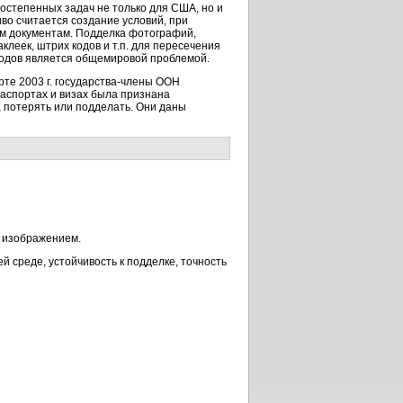
остепенных задач не только для США, но и
во считается создание условий, при
ым документам. Подделка фотографий,
клеек, штрих кодов и т.п. для пересечения
ходов является общемировой проблемой.
те 2003 г. государства-члены ООН
аспортах и визах была признана
 потерять или подделать. Они даны
) изображением.
 среде, устойчивость к подделке, точность