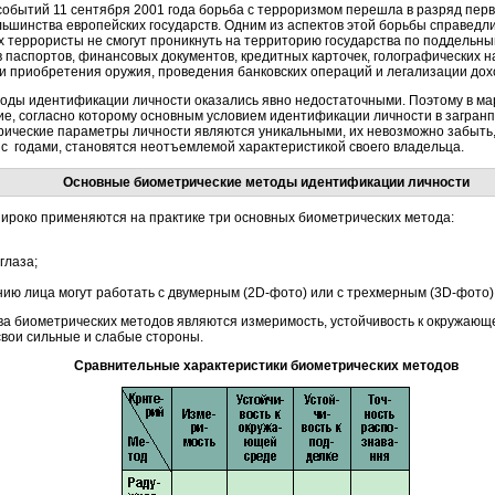
событий 11 сентября 2001 года борьба с терроризмом перешла в разряд перв
льшинства европейских государств. Одним из аспектов этой борьбы справедли
х террористы не смогут проникнуть на территорию государства по поддельн
 паспортов, финансовых документов, кредитных карточек, голографических на
 и приобретения оружия, проведения банковских операций и легализации до
ды идентификации личности оказались явно недостаточными. Поэтому в мар
, согласно которому основным условием идентификации личности в загранп
ические параметры личности являются уникальными, их невозможно забыть,
 с годами, становятся неотъемлемой характеристикой своего владельца.
Основные биометрические методы идентификации личности
ироко применяются на практике три основных биометрических метода:
глаза;
ию лица могут работать с двумерным (2D-фото) или с трехмерным (3D-фото
а биометрических методов являются измеримость, устойчивость к окружающей
вои сильные и слабые стороны.
Сравнительные характеристики биометрических методов