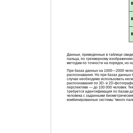
Данные, приведенные в таблице свиде
пальца, по трехмерному изображению
методам по точности на порядок, но 
При базах данных на 1000—2000 чело
распознавания. Но при базах данных б
случае необходимо использовать нес
распознавания по 3D- и 2D-фотографи
перспективе — до 100 000 человек. Те
требуется идентификация по базам дан
человека с заданными биометрическим
комбинированные системы “много пальце