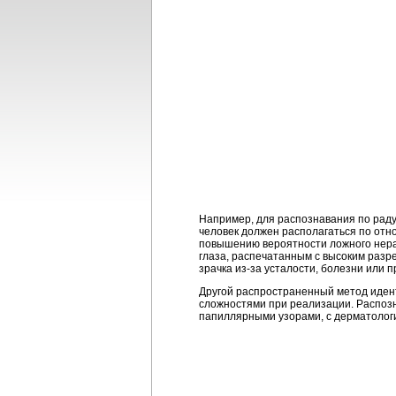
Например, для распознавания по раду
человек должен располагаться по отн
повышению вероятности ложного нера
глаза, распечатанным с высоким разр
зрачка из-за усталости, болезни или
Другой распространенный метод идент
сложностями при реализации. Распозн
папиллярными узорами, с дерматологи