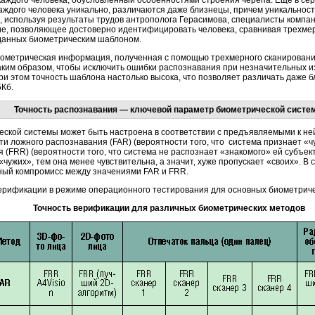
аждого человека, обусловленный особенностями строения черепа. Еще в се
каждого человека уникально, различаются даже близнецы, причем уникальнос
е, используя результаты трудов антрополога Герасимова, специалисты компан
е, позволяющее достоверно идентифицировать человека, сравнивая трехмер
данных биометрическим шаблоном.
ометрическая информация, полученная с помощью трехмерного сканирования
аким образом, чтобы исключить ошибки распознавания при незначительных и
и этом точность шаблона настолько высока, что позволяет различать даже 
Кб.
Точность распознавания — ключевой параметр биометрической систе
еской системы может быть настроена в соответствии с предъявляемыми к не
и ложного распознавания (FAR) (вероятности того, что система признает «ч
(FRR) (вероятности того, что система не распознает «знакомого» ей субъект
чужих», тем она менее чувствительна, а значит, хуже пропускает «своих». В
ный компромисс между значениями FAR и FRR.
ерификации в режиме операционного тестирования для основных биометриче
Точность верификации для различных биометрических методов