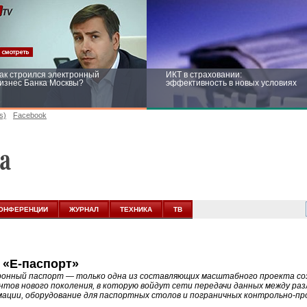
ак строился электронный
ИКТ в страховании:
изнес Банка Москвы?
эффективность в новых условиях
s)
Facebook
ейтинг CNewsInfrastructure 2015:
Информационная безопасность
риглашаем участвовать
бизнеса и госструктур: развитие в
новых условиях
ОНФЕРЕНЦИИ
ЖУРНАЛ
ТЕХНИКА
ТВ
 «Е-паспорт»
онный паспорт — только одна из составляющих масштабного проекта со
нтов нового поколения, в которую войдут сети передачи данных между ра
ации, оборудование для паспортных столов и пограничных контрольно-про