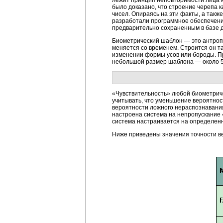
лежит принцип неповторимости лица к
было доказано, что строение черепа 
чисел. Опираясь на эти факты, а такж
разработали программное обеспечени
предварительно сохраненным в базе 
Биометрический шаблон — это антроп
меняется со временем. Строится он т
изменении формы усов или бороды. Пр
небольшой размер шаблона — около 5
«Чувствительность» любой биометрич
учитывать, что уменьшение вероятност
вероятности ложного нераспознавания 
настроена система на непропускание «
система настраивается на определен
Ниже приведены значения точности в