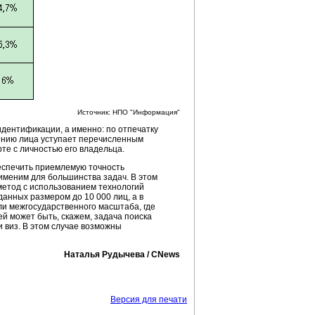
Источник: НПО "Информация"
дентификации, а именно: по отпечатку
ению лица уступает перечисленным
те с личностью его владельца.
еспечить приемлемую точность
рименим для большинства задач. В этом
метод с использованием технологий
анных размером до 10 000 лиц, а в
ли межгосударственного масштаба, где
ей может быть, скажем, задача поиска
 виз. В этом случае возможны
Наталья Рудычева / CNews
Версия для печати