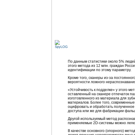
По данным статистики около 5% людей
этого метода из 12 млн. граждан Росс
идентификации по этому параметру.
Кроме того, сканеры из-за постоянно
вероятности ложного нераспознавани
«Устойчивость к подделке» у этого м
оставленный на сканере отпечаток па
изготовленного из материала для зуб
материалов. Более того, современные
оцифровать и обработать полученное 
доступа или же для фабрикации фальш
Другой используемый метод распозна
применяемые 2D-системы можно легко 
В качестве основного (опорного) мет