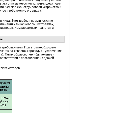
редине прошлого века канадскими учеными
ть эта описывается несколькими десятками
ии A4vision сконструировали устройство и
ное изображение его лица с
 лица. Этот шаблон практически не
зменениях лица: небольших травмах,
близнецов. Немаловажным является и
мы
й требованиями. При этом необходимо
ужого» за «своего») приводит к увеличению
а). Таким образом, чем «бдительнее»
 соответствии с поставленной задачей
ских методов.