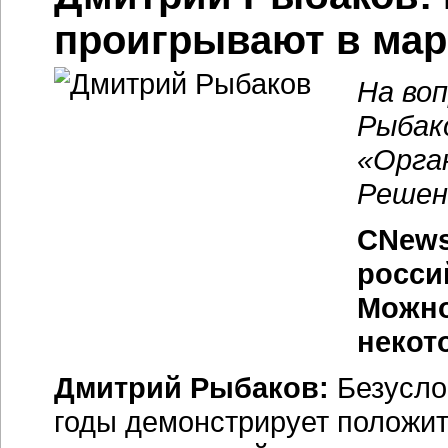
проигрывают в мар
На во
Рыбак
«
Орга
Решен
CNews
росси
Можно
некот
Дмитрий Рыбаков:
Безусло
годы демонстрирует положит