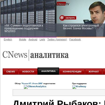
«Mr. Сумкин» подготовился к
Как строился электронный
прекращению поддержки
бизнес Банка Москвы?
WS2003
English
Mobile
Android
Light
Twitter (topnews)
Facebook
Заоблачная оптимизация: как
Рейтинг CNewsInfrastructure 20
Faberlic изменил подход к
приглашаем участвовать
аналитике
АНАЛИТИКА
CNEWS
НОВОСТИ
КОНФЕРЕНЦИИ
ЖУРНАЛ
Обзор
"Рынок ИТ: Итоги 2005"
подготовлен
При поддержке
Дмитрий Рыбаков: