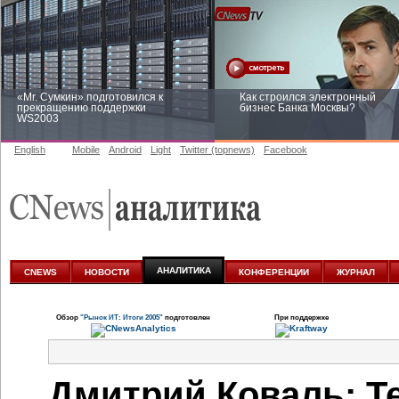
«Mr. Сумкин» подготовился к
Как строился электронный
прекращению поддержки
бизнес Банка Москвы?
WS2003
English
Mobile
Android
Light
Twitter (topnews)
Facebook
Заоблачная оптимизация: как
Рейтинг CNewsInfrastructure 20
Faberlic изменил подход к
приглашаем участвовать
аналитике
АНАЛИТИКА
CNEWS
НОВОСТИ
КОНФЕРЕНЦИИ
ЖУРНАЛ
Обзор
"Рынок ИТ: Итоги 2005"
подготовлен
При поддержке
Дмитрий Коваль: Т