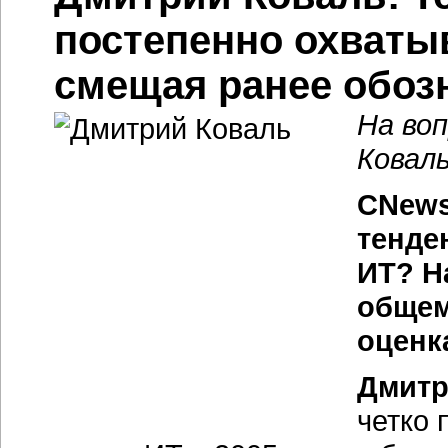
постепенно охваты
смещая ранее обоз
На во
Коваль
CNews
тенде
ИТ? Н
общем
оценк
Дмитр
четко