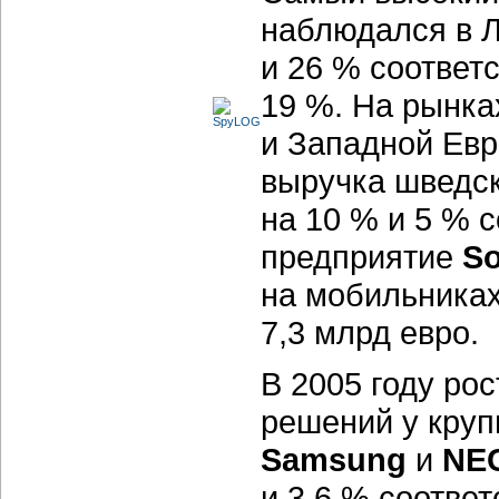
наблюдался в 
и 26 % соответ
19 %. На рынк
и Западной Евр
выручка шведск
на 10 % и 5 % 
предприятие
So
на мобильниках
7,3 млрд евро.
В 2005 году ро
решений у круп
Samsung
и
NE
и 3,6 % соотве