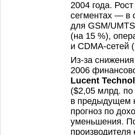
2004 года. Рос
сегментах — в 
для
GSM/UMTS-
(на 15 %), опер
и
CDMA-сетей
(
Из-за
снижения 
2006 финансово
Lucent Technol
($2,05 млрд. п
в предыдущем к
прогноз по дох
уменьшения. П
производителя 