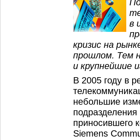
По
те
в 
пр
кризис на рынк
прошлом. Тем н
и крупнейшие и
В 2005 году в 
телекоммуника
небольшие изме
подразделения 
приносившего к
Siemens Commun