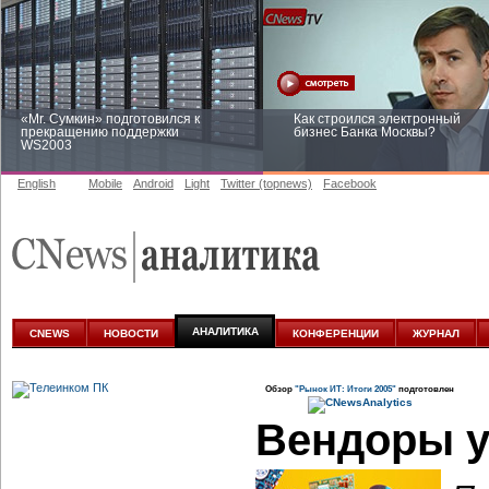
«Mr. Сумкин» подготовился к
Как строился электронный
прекращению поддержки
бизнес Банка Москвы?
WS2003
English
Mobile
Android
Light
Twitter (topnews)
Facebook
Заоблачная оптимизация: как
Рейтинг CNewsInfrastructure 20
Faberlic изменил подход к
приглашаем участвовать
аналитике
АНАЛИТИКА
CNEWS
НОВОСТИ
КОНФЕРЕНЦИИ
ЖУРНАЛ
Обзор
"Рынок ИТ: Итоги 2005"
подготовлен
Вендоры 