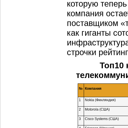
которую теперь
компания оста
поставщиком «т
как гиганты со
инфраструктура
строчки рейтинг
Топ10
телекоммуни
№
Компания
1
Nokia (Финляндия)
2
Motorola (США)
3
Cisco Systems (США)