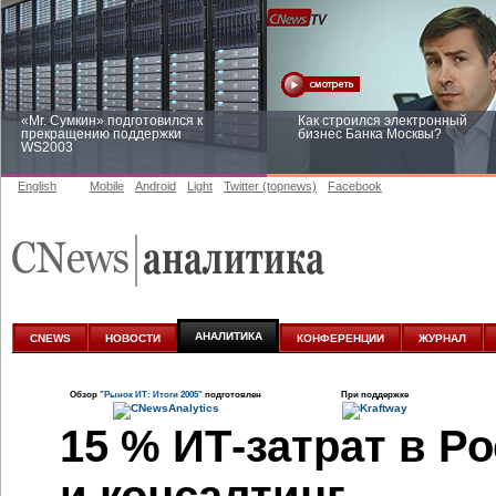
«Mr. Сумкин» подготовился к
Как строился электронный
прекращению поддержки
бизнес Банка Москвы?
WS2003
English
Mobile
Android
Light
Twitter (topnews)
Facebook
Заоблачная оптимизация: как
Рейтинг CNewsInfrastructure 20
Faberlic изменил подход к
приглашаем участвовать
аналитике
АНАЛИТИКА
CNEWS
НОВОСТИ
КОНФЕРЕНЦИИ
ЖУРНАЛ
Обзор
"Рынок ИТ: Итоги 2005"
подготовлен
При поддержке
15 %
ИТ-затрат
в Ро