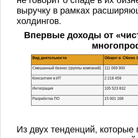
выручку в рамках расширяющ
холдингов.
Впервые доходы от «чис
многопро
Вид деятельности
Оборот в
CNews
1
Смешанный бизнес (группы компаний)
111 069 900
Консалтинг в ИТ
2 218 459
Интеграция
105 523 832
Разработка ПО
15 001 168
Из двух тенденций, которые