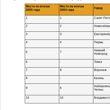
Место по итогам
Место по итогам
Город
2005 года
2004 года
1
1
Санкт-Пете
2
2
Новосибир
3
3
Екатеринбу
4
4
Пермь
Нижний
5
7
Новгород
6
-
Томск
7
8
Воронеж
8
-
Казань
Набережн
9
6
Челны
10
10
Владивост