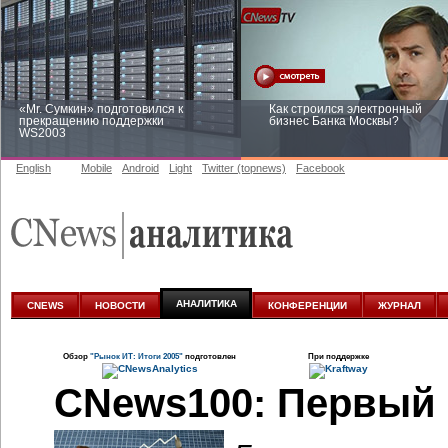
«Mr. Сумкин» подготовился к
Как строился электронный
прекращению поддержки
бизнес Банка Москвы?
WS2003
English
Mobile
Android
Light
Twitter (topnews)
Facebook
Заоблачная оптимизация: как
Рейтинг CNewsInfrastructure 20
Faberlic изменил подход к
приглашаем участвовать
аналитике
АНАЛИТИКА
CNEWS
НОВОСТИ
КОНФЕРЕНЦИИ
ЖУРНАЛ
Обзор
"Рынок ИТ: Итоги 2005"
подготовлен
При поддержке
CNews100: Первый