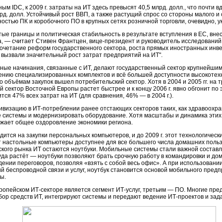
ым IDC, к 2009 г. затраты на ИТ здесь превысят 40,5 млрд. долл., что почти 
рд. долл. Устойчивый рост ВВП, а также растущий спрос со стороны малого и 
остью ПК и коробочного ПО в крупных сетях розничной торговли, очевидно, у
тые границы и политическая стабильность в результате вступления в ЕС, вне
а, — считает Стивен Франтцен, вице-президент и руководитель исследований
сочетание реформ государственного сектора, роста прямых иностранных инв
вызвали значительный рост затрат предприятий на ИТ".
ные начинания, связанные с ИТ, делают государственный сектор крупнейшим
лению специализированных комплектов и всё большей доступности высокотех
о объёмам закупок вышел потребительский сектор. Хотя в 2004 и 2005 гг. на
 сектор Восточной Европы растет быстрее и к концу 2006 г. явно обгонит по 
ся 47% всех затрат на ИТ (для сравнения, 46% — в 2004 г.).
ивизацию в ИТ-потреблении ранее отстающих секторов таких, как здравоохра
системы и модернизировать оборудование. Хотя масштабы и динамика этих се
ражает общее оздоровление экономики региона.
ится на закупки персональных компьютеров, и до 2009 г. этот технологически
настольные компьютеры доступнее для все большего числа домашних пользов
кого рынка ИТ остаются ноутбуки. Мобильные системы стали важной состав
да растёт — ноутбуки позволяют брать срочную работу в командировки и дом
дении переговоров, позволяя «взять с собой весь офис». А при использован
 беспроводной связи и услуг, ноутбук становится основой мобильного предп
ы.
ропейском ИТ-секторе является сегмент ИТ-услуг, третьим — ПО. Многие пр
ор средств ИТ, интегрируют системы и передают ведение ИТ-проектов и зада