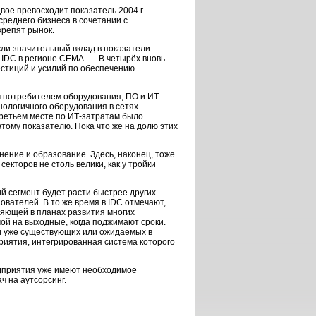
вдвое превосходит показатель 2004 г. —
среднего бизнеса в сочетании с
крепят рынок.
сли значительный вклад в показатели
 IDC в регионе CEMA. — В четырёх вновь
естиций и усилий по обеспечению
 потребителем оборудования, ПО и ИТ-
нологичного оборудования в сетях
 третьем месте по ИТ-затратам было
этому показателю. Пока что же на долю этих
нение и образование. Здесь, наконец, тоже
кторов не столь велики, как у тройки
й сегмент будет расти быстрее других.
ателей. В то же время в IDC отмечают,
ляющей в планах развития многих
ой на выходные, когда поджимают сроки.
ии уже существующих или ожидаемых в
риятия, интегрированная система которого
едприятия уже имеют необходимое
ч на аутсорсинг.