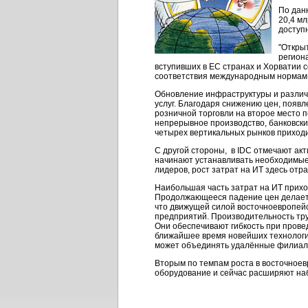
По данн
20,4 мл
доступн
"Откры
регион
вступивших в ЕС странах и Хорватии 
соответствия международным нормам 
Обновление инфраструктуры и различ
услуг. Благодаря снижению цен, появ
розничной торговли на второе место п
непрерывное производство, банковский
четырех вертикальных рынков приходит
С другой стороны, в IDC отмечают акт
начинают устанавливать необходимые 
лидеров, рост затрат на ИТ здесь от
Наибольшая часть затрат на ИТ приход
Продолжающееся падение цен делает 
что движущей силой восточноевропейс
предприятий. Производительность тру
Они обеспечивают гибкость при прове
ближайшее время новейших технологий
может объединять удалённые филиал
Вторым по темпам роста в восточноев
оборудование и сейчас расширяют наб