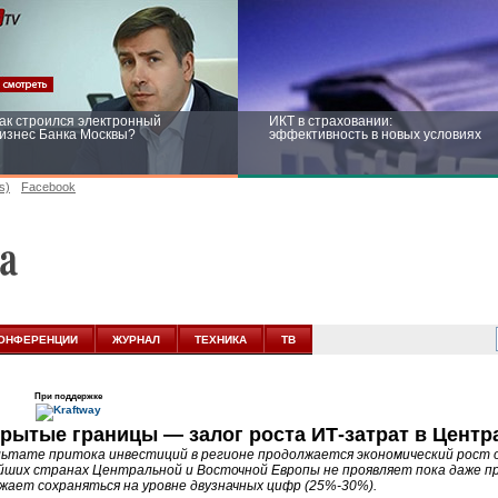
ак строился электронный
ИКТ в страховании:
изнес Банка Москвы?
эффективность в новых условиях
s)
Facebook
ейтинг CNewsInfrastructure 2015:
Информационная безопасность
риглашаем участвовать
бизнеса и госструктур: развитие в
новых условиях
ОНФЕРЕНЦИИ
ЖУРНАЛ
ТЕХНИКА
ТВ
При поддержке
крытые границы — залог роста ИТ-затрат в Цент
льтате притока инвестиций в регионе продолжается экономический рост о
йших странах Центральной и Восточной Европы не проявляет пока даже пр
жает сохраняться на уровне двузначных цифр (25%-30%).