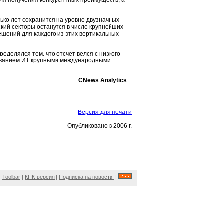
для получения конкурентных преимуществ, а
ько лет сохранится на уровне двузначных
кий секторы останутся в числе крупнейших
шений для каждого из этих вертикальных
еделялся тем, что отсчет велся с низкого
зованием ИТ крупными международными
CNews Analytics
Версия для печати
Опубликовано в 2006 г.
Toolbar
|
КПК-версия
|
Подписка на новости
|