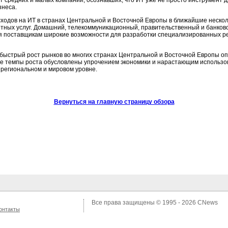
ёт средних и малых компаний, осознавших, что ИТ уже не просто инструмент 
знеса.
сходов на ИТ в странах Центральной и Восточной Европы в ближайшие нескол
тных услуг. Домашний, телекоммуникационный, правительственный и банковс
я поставщикам широкие возможности для разработки специализированных ре
быстрый рост рынков во многих странах Центральной и Восточной Европы опр
кие темпы роста обусловлены упрочением экономики и нарастающим исполь
 региональном и мировом уровне.
Вернуться на главную страницу обзора
Все права защищены © 1995 - 2026
CNews
онтакты