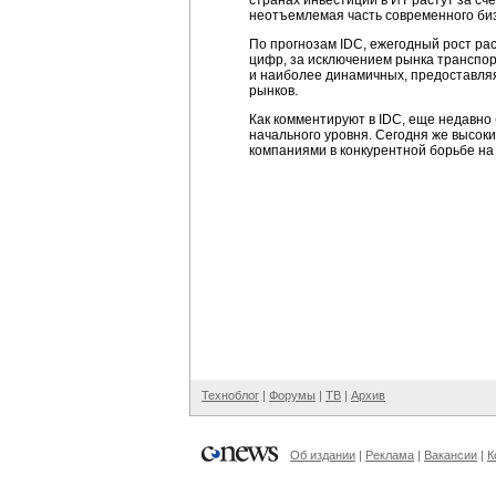
странах инвестиции в ИТ растут за сч
неотъемлемая часть современного би
По прогнозам IDC, ежегодный рост ра
цифр, за исключением рынка транспор
и наиболее динамичных, предоставля
рынков.
Как комментируют в IDC, еще недавно 
начального уровня. Сегодня же высо
компаниями в конкурентной борьбе на
Техноблог
|
Форумы
|
ТВ
|
Архив
Об издании
|
Реклама
|
Вакансии
|
К