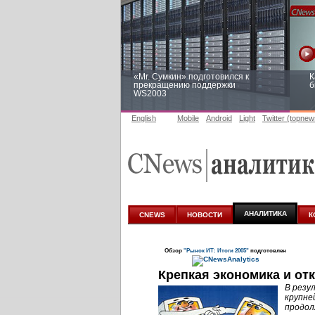
«Mr. Сумкин» подготовился к
К
прекращению поддержки
б
WS2003
English
Mobile
Android
Light
Twitter (topnew
Заоблачная оптимизация: как
Р
Faberlic изменил подход к
п
аналитике
АНАЛИТИКА
CNEWS
НОВОСТИ
К
Обзор
"Рынок ИТ: Итоги 2005"
подготовлен
Крепкая экономика и от
В резу
крупне
продол