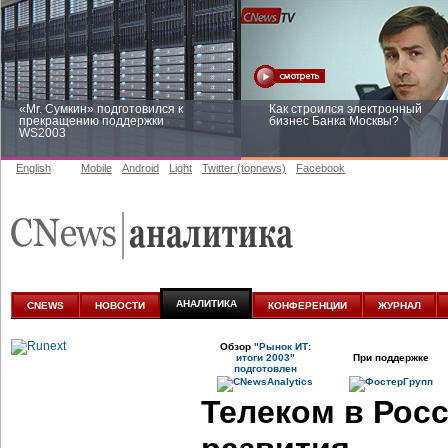
«Mr. Сумкин» подготовился к
Как строился электронный
прекращению поддержки
бизнес Банка Москвы?
WS2003
English
Mobile
Android
Light
Twitter (topnews)
Facebook
Заоблачная оптимизация: как
Рейтинг CNewsInfrastructure 20
Faberlic изменил подход к
приглашаем участвовать
аналитике
АНАЛИТИКА
CNEWS
НОВОСТИ
КОНФЕРЕНЦИИ
ЖУРНАЛ
Обзор
"Рынок ИТ:
итоги 2003"
При поддержке
подготовлен
Телеком в Рос