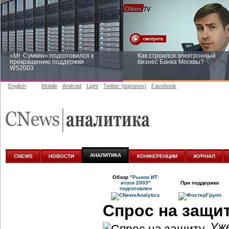
«Mr. Сумкин» подготовился к
Как строился электронный
прекращению поддержки
бизнес Банка Москвы?
WS2003
English
Mobile
Android
Light
Twitter (topnews)
Facebook
Заоблачная оптимизация: как
Рейтинг CNewsInfrastructure 20
Faberlic изменил подход к
приглашаем участвовать
аналитике
АНАЛИТИКА
CNEWS
НОВОСТИ
КОНФЕРЕНЦИИ
ЖУРНАЛ
Обзор
"Рынок ИТ:
итоги 2003"
При поддержке
подготовлен
Спрос на защи
Уж