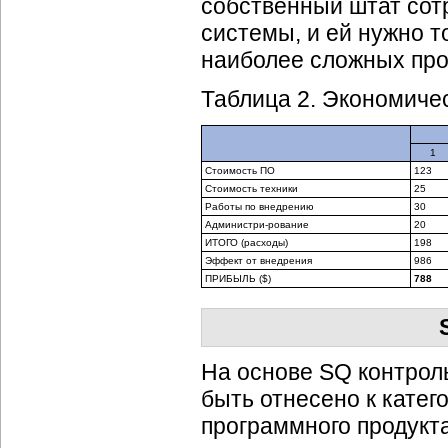
собственный штат сот
системы, и ей нужно т
наиболее сложных про
Таблица 2. Экономиче
1
Стоимость ПО
123
Стоимость техники
25
Работы по внедрению
30
Администри-рование
20
ИТОГО (расходы)
198
Эффект от внедрения
986
ПРИБЫЛЬ ($)
788
На основе SQ контрол
быть отнесено к катег
программного продукта