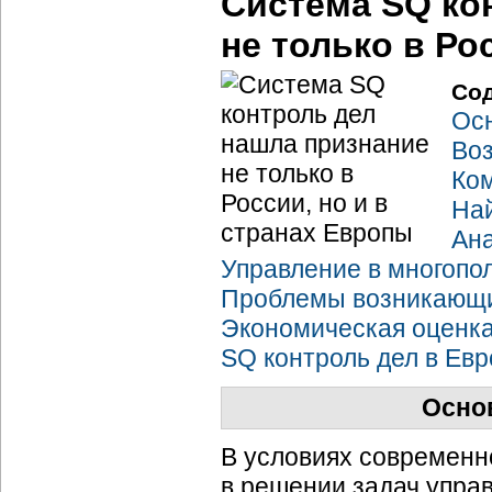
Система SQ ко
не только в Ро
Со
Ос
Воз
Ком
Най
Ана
Управление в многопо
Проблемы возникающи
Экономическая оценк
SQ контроль дел в Евр
Осно
В условиях современн
в решении задач управ