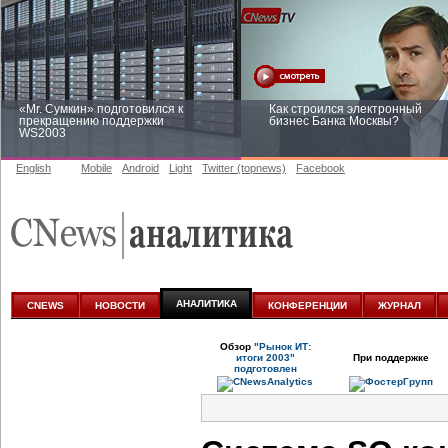
«Mr. Сумкин» подготовился к
Как строился электронный
прекращению поддержки
бизнес Банка Москвы?
WS2003
English
Mobile
Android
Light
Twitter (topnews)
Facebook
Заоблачная оптимизация: как
Рейтинг CNewsInfrastructure 20
Faberlic изменил подход к
приглашаем участвовать
аналитике
АНАЛИТИКА
CNEWS
НОВОСТИ
КОНФЕРЕНЦИИ
ЖУРНАЛ
Обзор
"Рынок ИТ:
итоги 2003"
При поддержке
подготовлен