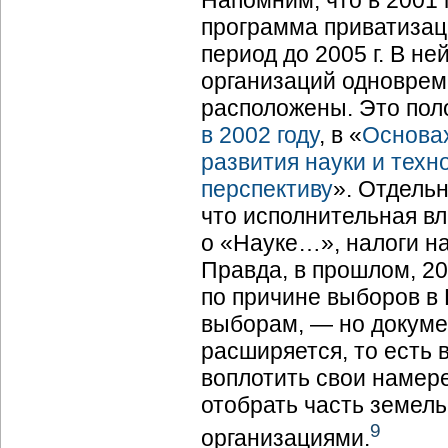
Напомним, что в 2001 
программа приватизаци
период до 2005 г. В н
организаций одноврем
расположены. Это по
в 2002 году
, в «
Основах
развития науки и техн
перспективу
». Отдельн
что исполнительная вл
о «Науке…», налоги н
Правда, в прошлом, 20
по причине выборов в 
выборам, — но докумен
расширяется, то есть 
воплотить свои намер
отобрать часть земел
9
организациями.