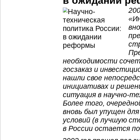
в ожидании р
200
«И
вн
пр
стр
Пр
необходимости сочет
госзаказ и инвестици
нашли свое непосред
инициативах и решени
ситуация в
научно-те
Более того, очередно
вновь был упущен для
условий (в лучшую ст
в России остается п