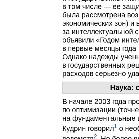
в том числе — ее защи
была рассмотрена воз
экономических зон) и 
за интеллектуальной с
объявили «Годом инте
в первые месяцы года
Однако надежды учены
в государственных ре
расходов серьезно уд
Наука: 
В начале 2003 года п
по оптимизации (точн
на фундаментальные 
1
Кудрин говорил
о нео
2
ведомств
. Но более 