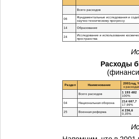
Всего расходов
Фундаментальные исследования и соде
06
научно-техническому
прогрессу
14
Образование
Исследование и использование космиче
24
пространства
Ис
Расходы бю
(финанси
2001год, 
Раздел
Наименование
к расхода
1 193 482
Всего расходов
100%
214 687,7
04
Национальная оборона
17,99%
4 236,6
25
Военная реформа
0,35%
Ис