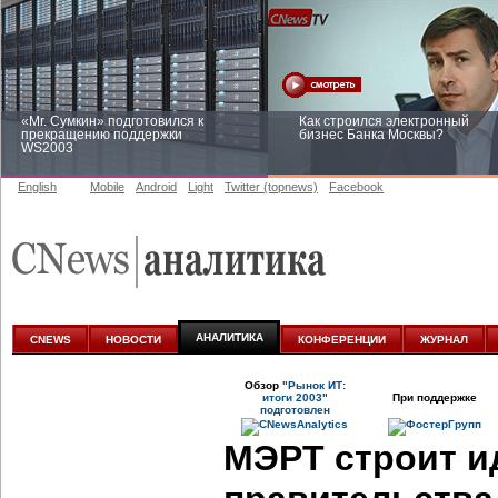
«Mr. Сумкин» подготовился к
Как строился электронный
прекращению поддержки
бизнес Банка Москвы?
WS2003
English
Mobile
Android
Light
Twitter (topnews)
Facebook
Заоблачная оптимизация: как
Рейтинг CNewsInfrastructure 20
Faberlic изменил подход к
приглашаем участвовать
аналитике
АНАЛИТИКА
CNEWS
НОВОСТИ
КОНФЕРЕНЦИИ
ЖУРНАЛ
Обзор
"Рынок ИТ:
итоги 2003"
При поддержке
подготовлен
МЭРТ строит и