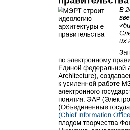
правительства
В 2
вве
«би
Сл
их
Зап
по электронному прав
Единой федеральной ар
Architecture), создав
к усиленной работе М
электронного государ
понятия: ЭАР (Электр
(Объединенные госуд
(Chief Information Offic
плодом творчества Фо