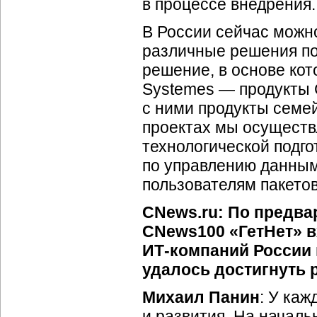
в процессе внедрения.
В России сейчас можн
различные решения п
решение, в основе кот
Systemes — продукты 
с ними продукты семе
проектах мы осуществ
технологической подг
по управлению данны
пользователям пакетов
CNews.ru: По предва
CNews100 «ГетНет» в
ИТ-компаний
России 
удалось достигнуть 
Михаил Панин
: У ка
и развития. На началь