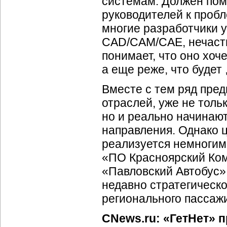
системам. Должен пом
руководителей к проб
многие разработчики 
CAD/CAM/CAE, нечасты
понимает, что оно хоч
а еще реже, что будет
Вместе с тем ряд пред
отраслей, уже не толь
но и реально начинают
направления. Однако 
реализуется немногим
«ПО Красноярский Ко
«Павловский Автобус»
недавно стратегическ
регионального пассажи
CNews.ru: «ГетНет» 