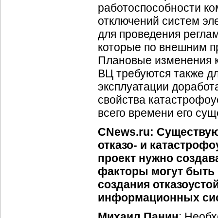
работоспособности ко
отключений систем эле
для проведения регла
которые по внешним п
Плановые изменения 
ВЦ требуются также д
эксплуатации доработ
свойства катастрофоу
всего времени его сущ
CNews.ru: Существую
отказо- и катастроф
проект нужно создав
факторы могут быть
создания отказоусто
информационных си
Михаил Панин
: Необ