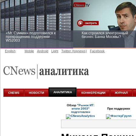
«Mr. Сумкин» подготовился к
Как строился электронный
прекращению поддержки
бизнес Банка Москвы?
WS2003
English
Mobile
Android
Light
Twitter (topnews)
Facebook
Заоблачная оптимизация: как
Рейтинг CNewsInfrastructure 20
Faberlic изменил подход к
приглашаем участвовать
аналитике
АНАЛИТИКА
CNEWS
НОВОСТИ
КОНФЕРЕНЦИИ
ЖУРНАЛ
Обзор
"Рынок ИТ:
итоги 2003"
При поддержке
подготовлен