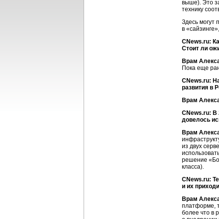
выше). Это з
технику соот
Здесь могут 
в «сайзинге»
CNews.ru: К
Стоит ли ож
Врам Алекс
Пока еще ран
CNews.ru: Н
развития в 
Врам Алекс
CNews.ru: В
довелось ис
Врам Алекс
инфраструкт
из двух серв
использовать
решение «Бор
класса).
CNews.ru: Т
и их приход
Врам Алекс
платформе, т
более что в 