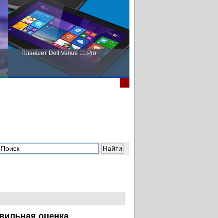
Планшет Dell Venue 11 Pro
Пора выбирать Fujitsu!
вильная оценка