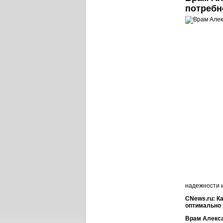
потребн
надежности и
CNews.ru: К
оптимально 
Врам Алекс