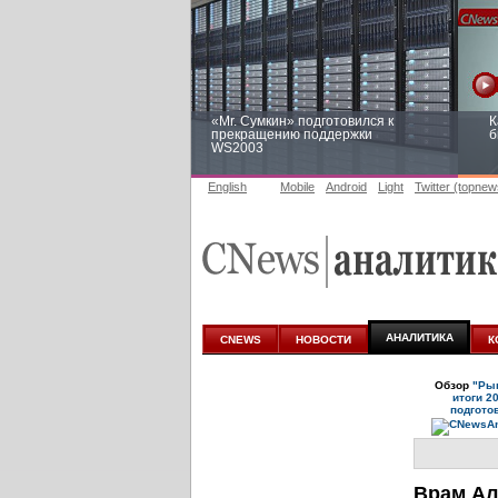
«Mr. Сумкин» подготовился к
К
прекращению поддержки
б
WS2003
English
Mobile
Android
Light
Twitter (topnew
Заоблачная оптимизация: как
Р
Faberlic изменил подход к
п
аналитике
АНАЛИТИКА
CNEWS
НОВОСТИ
К
Обзор
"Рын
итоги 2
подгото
Врам Ал