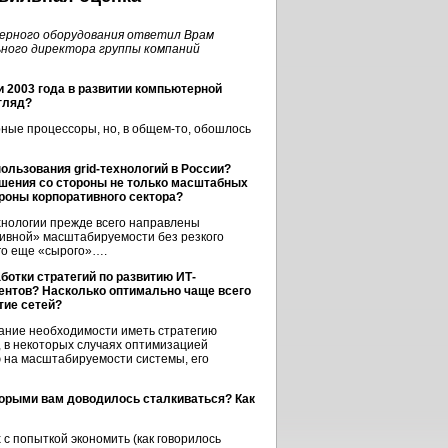
верного оборудования ответил Врам
ьного директора группы компаний
и 2003 года в развитии компьютерной
гляд?
ные процессоры, но, в общем-то, обошлось
ользования grid-технологий в России?
ешения со стороны не только масштабных
роны корпоративного сектора?
хнологии прежде всего направлены
ивной» масштабируемости без резкого
го еще «сырого»….
ботки стратегий по развитию ИТ-
ентов? Насколько оптимально чаще всего
тие сетей?
мание необходимости иметь стратегию
ю, в некоторых случаях оптимизацией
ю на масштабируемости системы, его
торыми вам доводилось сталкиваться? Как
 попыткой экономить (как говорилось