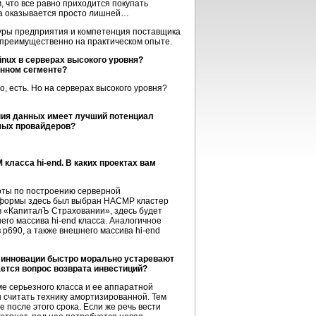
, что все равно приходится покупать
сса оказывается просто лишней…
ктуры предприятия и компетенция поставщика
а преимущественно на практическом опыте.
inux в серверах высокого уровня?
анном сегменте?
, есть. Но на серверах высокого уровня?
ения данных имеет лучший потенциал
мых провайдеров?
класса hi-end. В каких проектах вам
боты по построению серверной
атформы здесь был выбран HACMP кластер
 в «КапиталЪ Страховании», здесь будет
его массива hi-end класса. Аналогичное
690, а также внешнего массива hi-end
е инновации быстро морально устаревают
ется вопрос возврата инвестиций?
ме серьезного класса и ее аппаратной
ы считать технику амортизированной. Тем
после этого срока. Если же речь вести