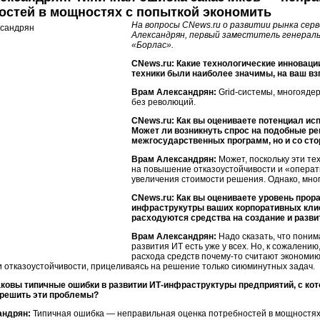
остей в мощностях с попыткой экономить
На вопросы CNews.ru о развитии рынка сер
Александрян, первый заместитель генерал
«Борлас».
CNews.ru: Какие технологические инноваци
техники были наиболее значимы, на ваш вз
Врам Александрян:
Grid-системы, многоядер
без революций.
CNews.ru: Как вы оцениваете потенциал исп
Может ли возникнуть спрос на подобные р
межгосударственных программ, но и со сто
Врам Александрян:
Может, поскольку эти те
на повышение отказоустойчивости и «операт
увеличения стоимости решения. Однако, мно
CNews.ru: Как вы оцениваете уровень прора
инфраструкутры ваших корпоративных кли
расходуются средства на создание и разви
Врам Александрян:
Надо сказать, что пони
развития ИТ есть уже у всех. Но, к сожалени
расхода средств почему-то считают экономи
 отказоустойчивости, прицеливаясь на решение только сиюминутных задач.
аковы типичные ошибки в развитии ИТ-инфраструктуры предприятий, с ко
решить эти проблемы?
андрян:
Типичная ошибка — неправильная оценка потребностей в мощностях с