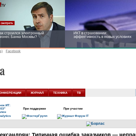
ак строился электронный
ИКТ в страховании:
изнес Банка Москвы?
эффективность в новых условиях
s)
Facebook
ейтинг CNewsInfrastructure 2015:
Информационная безопасность
риглашаем участвовать
бизнеса и госструктур: развитие в
новых условиях
ОНФЕРЕНЦИИ
ЖУРНАЛ
ТЕХНИКА
ТВ
ок ИТ:
003"
При поддержке
При участии
влен
ександрян: Типичная ошибка заказчиков — непра