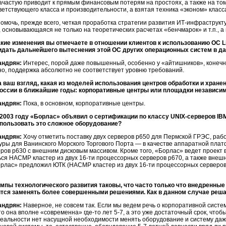
ачастую приводит к прямым финансовым потерям на простоях, а также на том
ветствующего класса и производительности, а взятая техника «эконом» кла
помочь, прежде всего, четкая проработка стратегии развития ИТ-инфрастру
, основывающаяся не только на теоретических расчетах «бенчмарок» и т.п., 
акие изменения вы отмечаете в отношении клиентов к использованию ОС L
идать дальнейшего вытеснения этой ОС других операционных систем в д
андрян:
Интерес, порой даже повышенный, особенно у «айтишников», конечно
о, поддержка абсолютно не соответствует уровню требований.
а ваш взгляд, какая из моделей использования центров обработки и хран
России в ближайшие годы: корпоративные центры или площадки независи
андрян:
Пока, в основном, корпоративные центры.
 2003 году «Борлас» объявил о сертификации по классу UNIX-серверов IBM 
пользовать это сложное оборудование?
андрян:
Хочу отметить поставку двух серверов p650 для Пермской ГРЭС, ра
уры для Ванинского Морского Торгового Порта — в качестве аппаратной пл
еров p630 с внешним дисковым массивом. Кроме того, «Борлас» ведет проект
ся HACMP кластер из двух 16-ти процессорных серверов p670, а также внешн
лас» предложил ЮТК (HACMP кластер из двух 16-ти процессорных серверов p
емпы технологического развития таковы, что часто только что внедренны
ится заменять более совершенными решениями. Как в данном случае реша
андрян:
Наверное, не совсем так. Если мы ведем речь о корпоративной систе
о она вполне «современна» где-то лет 5-7, а это уже достаточный срок, чтоб
реальности нет насущной необходимости менять оборудование и систему даже 