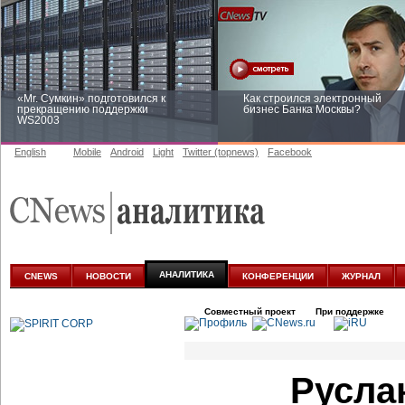
«Mr. Сумкин» подготовился к
Как строился электронный
прекращению поддержки
бизнес Банка Москвы?
WS2003
English
Mobile
Android
Light
Twitter (topnews)
Facebook
Заоблачная оптимизация: как
Рейтинг CNewsInfrastructure 20
Faberlic изменил подход к
приглашаем участвовать
аналитике
АНАЛИТИКА
CNEWS
НОВОСТИ
КОНФЕРЕНЦИИ
ЖУРНАЛ
Совместный проект
При поддержке
Русла