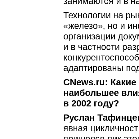
занимаются и в н
Технологии на ры
«железо», но и и
организации доку
и в частности ра
конкурентоспособ
адаптированы под
CNews.ru: Какие
наибольшее влия
в 2002 году?
Руслан Тафинце
явная цикличност
пришелся пик это