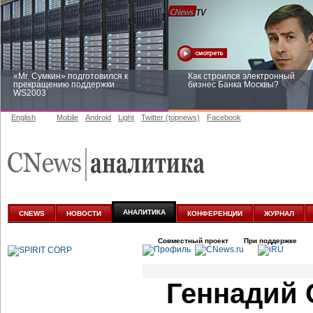
«Mr. Сумкин» подготовился к
Как строился электронный
прекращению поддержки
бизнес Банка Москвы?
WS2003
English
Mobile
Android
Light
Twitter (topnews)
Facebook
Заоблачная оптимизация: как
Рейтинг CNewsInfrastructure 20
Faberlic изменил подход к
приглашаем участвовать
аналитике
АНАЛИТИКА
CNEWS
НОВОСТИ
КОНФЕРЕНЦИИ
ЖУРНАЛ
Совместный проект
При поддержке
Геннадий 