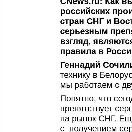
CNews.ru: Как в
российских про
стран СНГ и Во
серьезным препя
взгляд, являют
правила в Росс
Геннадий Сочил
технику в Белорус
мы работаем с дв
Понятно, что сег
препятствует сер
на рынок СНГ. Е
с получением се