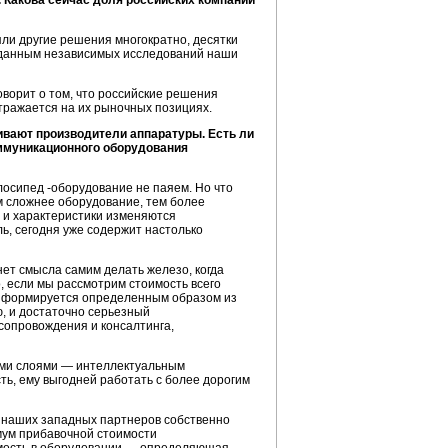
 Какова сейчас доля российских компаний
яли другие решения многократно, десятки
По данным независимых исследований наши
оворит о том, что российские решения
тражается на их рыночных позициях.
живают производители аппаратуры. Есть ли
ммуникационного оборудования
осипед -оборудование не паяем. Но что
 сложнее оборудование, тем более
 и характеристики изменяются
ль, сегодня уже содержит настолько
 нет смысла самим делать железо, когда
, если мы рассмотрим стоимость всего
ая формируется определенным образом из
ю, и достаточно серьезный
сопровождения и консалтинга,
гими слоями — интеллектуальным
ь, ему выгодней работать с более дорогим
у наших западных партнеров собственно
имум прибавочной стоимости