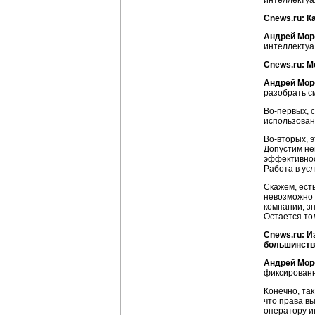
интеллектуа
Cnews.ru: К
Андрей Мор
интеллектуа
Cnews.ru: М
Андрей Мор
разобрать см
Во-первых,
с
использован
Во-вторых,
э
Допустим не
эффективнос
Работа в ус
Скажем, ест
невозможно 
компании, з
Остается то
Cnews.ru: И
большинств
Андрей Мор
фиксированно
Конечно, так
что права вы
оператору и