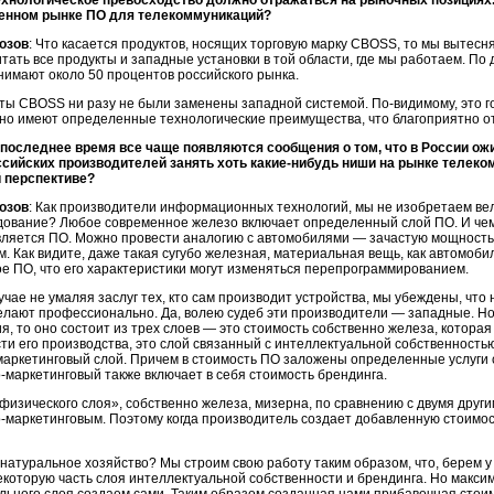
ехнологическое превосходство должно отражаться на рыночных позициях.
венном рынке ПО для телекоммуникаций?
озов
: Что касается продуктов, носящих торговую марку CBOSS, то мы вытесн
читать все продукты и западные установки в той области, где мы работаем. 
нимают около 50 процентов российского рынка.
кты CBOSS ни разу не были заменены западной системой.
По-видимому,
это г
но имеют определенные технологические преимущества, что благоприятно о
 последнее время все чаще появляются сообщения о том, что в России о
ссийских производителей занять хоть
какие-нибудь
ниши на рынке телеко
 перспективе?
озов
: Как производители информационных технологий, мы не изобретаем вел
дование? Любое современное железо включает определенный слой ПО. И чем
ляется ПО. Можно провести аналогию с автомобилями — зачастую мощность
м.
Как видите, даже такая сугубо железная, материальная вещь, как автомоби
е ПО, что его характеристики могут изменяться перепрограммированием.
учае не умаляя заслуг тех, кто сам производит устройства, мы убеждены, что
делают профессионально. Да, волею судеб эти производители — западные. Но
я, то оно состоит из трех слоев — это стоимость собственно железа, котор
ти его производства, это слой связанный с интеллектуальной собственность
маркетинговый
слой. Причем в стоимость ПО заложены определенные услуги 
-маркетинговый
также включает в себя стоимость брендинга.
физического слоя», собственно железа, мизерна, по сравнению с двумя дру
-маркетинговым.
Поэтому когда производитель создает добавленную стоимост
 натуральное хозяйство? Мы строим свою работу таким образом, что, берем 
екоторую часть слоя интеллектуальной собственности и брендинга. Но макс