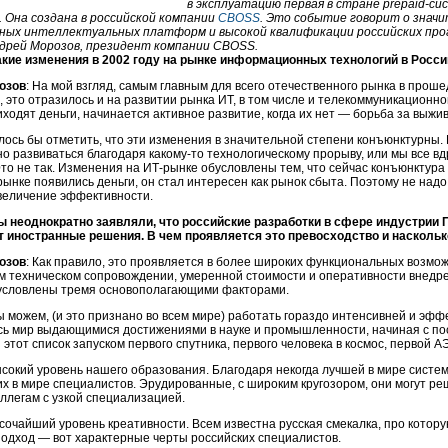
в эксплуатацию первая в стране
prepaid-си
Она создана в российской компании
CBOSS
. Это событие говорит о знач
ных интеллектуальных платформ и высокой квалификации российских про
дрей Морозов, президент компании CBOSS.
акие изменения в 2002 году на рынке информационных технологий в Росс
озов
: На мой взгляд, самым главным для всего отечественного рынка в про
, это отразилось и на развитии рынка ИТ, в том числе и телекоммуникационно
ходят деньги, начинается активное развитие, когда их нет — борьба за выжи
лось бы отметить, что эти изменения в значительной степени конъюнктурны. 
но развиваться благодаря
какому-то
технологическому прорыву, или мы все вд
Это не так. Изменения на
ИТ-рынке
обусловлены тем, что сейчас конъюнктура у
рынке появились деньги, он стал интересен как рынок сбыта. Поэтому не над
величение эффективности.
ы неоднократно заявляли, что российские разработки в сфере индустрии
 иностранные решения. В чем проявляется это превосходство и наскольк
озов
: Как правило, это проявляется в более широких функциональных возмо
м техническом сопровождении, умеренной стоимости и оперативности внедр
условлены тремя основополагающими факторами.
 можем, (и это признано во всем мире) работать гораздо интенсивней и эффе
сь мир выдающимися достижениями в науке и промышленности, начиная с пос
 этот список запуском первого спутника, первого человека в космос, первой 
сокий уровень нашего образования. Благодаря некогда лучшей в мире систем
х в мире специалистов. Эрудированные, с широким кругозором, они могут реш
ллегам с узкой специализацией.
сочайший уровень креативности. Всем известна русская смекалка, про котор
подход — вот характерные черты российских специалистов.