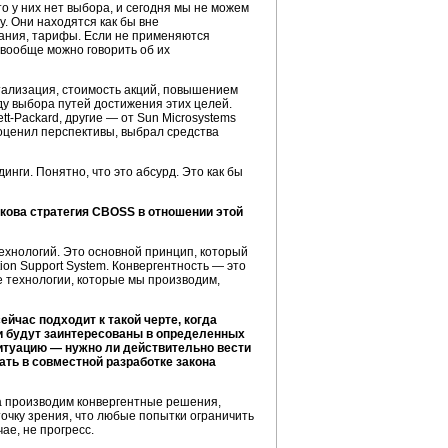
о у них нет выбора, и сегодня мы не можем
у. Они находятся как бы вне
ания, тарифы. Если не применяются
 вообще можно говорить об их
тализация, стоимость акций, повышением
у выбора путей достижения этих целей.
tt-Packard,
другие — от Sun Microsystems
 оценил перспективы, выбрал средства
нги. Понятно, что это абсурд. Это как бы
кова стратегия CBOSS в отношении этой
технологий. Это основной принцип, который
on Support System. Конвергентность — это
се технологии, которые мы производим,
ейчас подходит к такой черте, когда
и будут заинтересованы в определенных
 ситуацию — нужно ли действительно вести
ать в совместной разработке закона
, а производим конвергентные решения,
очку зрения, что любые попытки ограничить
ае, не прогресс.