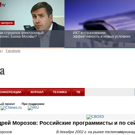
ак строился электронный
ИКТ в страховании:
изнес Банка Москвы?
эффективность в новых условиях
s)
Facebook
ейтинг CNewsInfrastructure 2015:
Информационная безопасность
риглашаем участвовать
бизнеса и госструктур: развитие в
новых условиях
ОНФЕРЕНЦИИ
ЖУРНАЛ
ТЕХНИКА
ТВ
ый проект
При поддержке
рей Морозов: Российские программисты и по се
В декабре 2002 г. на рынке телекоммуника