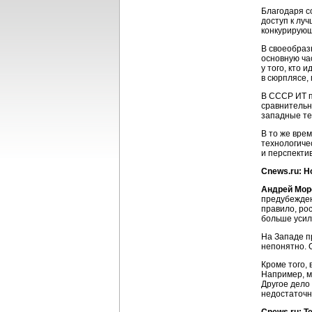
Благодаря с
доступ к лу
конкурирующ
В своеобраз
основную час
у того, кто
в сюрплясе, 
В СССР ИТ п
сравнительн
западные те
В то же вре
технологиче
и перспекти
Cnews.ru: Н
Андрей Мор
предубежден
правило, рос
больше усил
На Западе п
непонятно. 
Кроме того, 
Например, м
Другое дело
недостаточн