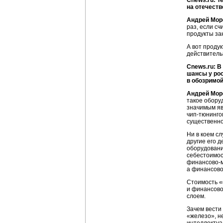
Cnews.ru: Т
на отечест
Андрей Мор
раз, если с
продукты за
А вот проду
действитель
Cnews.ru: В
шансы у ро
в обозримой
Андрей Мор
такое обору
значимым яв
чип-тюнинго
существенно
Ни в коем сл
другие его 
оборудовани
себестоимос
финансово-
а
финансово
Стоимость «
и
финансово
слоем.
Зачем вести
«железо», н