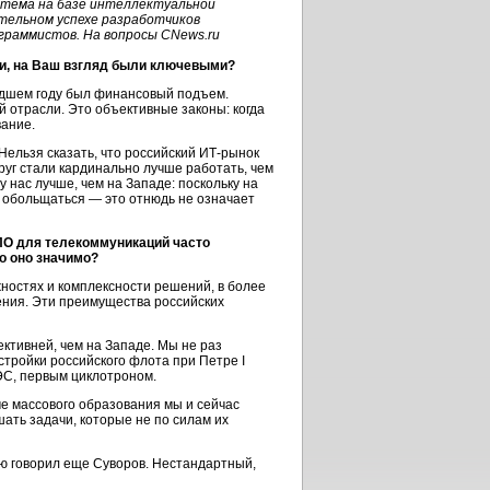
стема
на базе интеллектуальной
ительном успехе разработчиков
граммистов. На вопросы CNews.ru
ии, на Ваш взгляд были ключевыми?
шедшем году был финансовый подъем.
й отрасли. Это объективные законы: когда
вание.
Нельзя сказать, что российский
ИТ-рынок
руг стали кардинально лучше работать, чем
 нас лучше, чем на Западе: поскольку на
о обольщаться — это отнюдь не означает
 ПО для телекоммуникаций часто
о оно значимо?
жностях и комплексности решений, в более
ения. Эти преимущества российских
ктивней, чем на Западе. Мы не раз
тройки российского флота при Петре I
АЭС, первым циклотроном.
е массового образования мы и сейчас
ать задачи, которые не по силам их
ую говорил еще Суворов. Нестандартный,