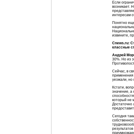
Если ограни
возникает. 
представляе
интересам о
Понятно еще
национальны
Национальны
извините, п
Cnews.ru: С
классные сп
Андрей Мор
30%. Но из э
Противопост
Сейчас, в с
применения с
уезжали, но
Кстати, вопр
значение, а
способностя
который не 
Достаточно 
предоставит
Сегодня так
собственнос
трудновозобн
результатов
приумножаем