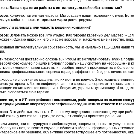
льного слоя создаем сами. Таким образом созданная нами прибавочная сто
акова Ваша стратегия работы с интеллектуальной собственностью?
озов
: Конечно, патентная чистота. Мы создаем наши технологии с нуля. Есте
льную собственность и торговые марки регистрируем.
ожно ли взломать или украсть решения компании?
озов
: Взломать можно все, что угодно. Как говорил каретных дел мастер: «Ес
ожет». Однако никто ничего у нас не воровал и, насколько мне известно, пока
оздавая интеллектуальную собственность, мы изначально защищали наши т
ия.
ти технологии достаточно сложные, и чтобы их эксплуатировать, нужна подд
вероятное:
кому-то
пришло в голову продать нашу систему на «горбушке» и
к
тью применения такой системы и приобретенной у производителя более, че
ловиях профессионального сервиса гораздо эффективней, здесь ничего не сэк
ь хорошие спортивные машины, но их почти не воруют. Эксклюзивные тюнин
эксплуатировать без квалифицированного сервиса, а сервис этот оказывают, 
нающие своих клиентов наперечет. Допустим, украли такую машину. И что дал
лько любоваться ею в гараже.
звестно, что ИТ востребованы компаниями, работающими на высоко конкур
о традиционных операторов телефонии сегодня нельзя отнести к таковы
озов
: Это действительно так. По нашему ощущению, возникающему при раб
й связи, у них связаны руки, то есть, нет свободы принятия решения.
 или иначе, они конкурируют в любом случае, например, на рынке услуг сотово
бора у них нет, во всяком случае, в области выбора информационных техноло
нтересное ему решение, объективно соответствующее его потребностям, оказ