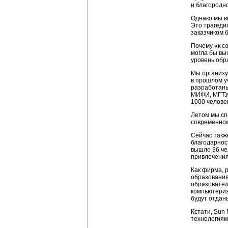
и благородно
Однако мы в
Это трагеди
заказчиком б
Почему «к с
могла бы вы
уровень обр
Мы организу
в прошлом у
разработаны
МИФИ, МГТУ 
1000 человек
Летом мы сп
современном
Сейчас такж
благодарнос
вышло 36 че
привлечения
Как фирма, 
образования
образовател
компьютериз
будут отдан
Кстати, Sun
технологиям