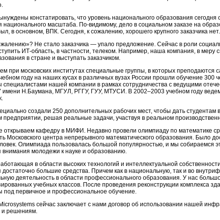
.
ынуждены констатировать, что уровень национального образования сегодня с
я национального масштаба.
По-видимому,
дело в социальном заказе на образо
ыл, в основном, ВПК. Сегодня, к сожалению, хорошего крупного заказчика нет.
ожалению»? Не стало заказчика — упало предложение. Сейчас в роли социаль
ступить
ИТ-область,
в частности, телеком. Например, наша компания, в меру 
азования в стране и выступать заказчиком.
ем при московских институтах специальные группы, в которых преподаются
чебном году на наших кусах в различных вузах России прошли обучение 300 
 специалистами нашей компании в рамках сотрудничества с ведущими оте
имени Н.Баумана, МГУЛ, РГГУ, ГУУ, МТУСИ. В 2002–2003 учебном году ведем 
.
ециально создали 250 дополнительных рабочих мест, чтобы дать студентам 
 предприятии, решая реальные задачи, участвуя в реальном производствен
е открываем кафедру в МИФИ. Недавно провели олимпиаду по математике ср
ть Московского центра непрерывного математического образования. Было дос
ловек. Олимпиада пользовалась большой популярностью, и мы собираемся э
 внимания молодежи к науке и образованию.
работающая в области высоких технологий и интеллектуальной собственност
 достаточно большие средства. Причем как в национальную, так и во внутр
ьную деятельность в области профессионального образования. У нас больш
ированных учебных классов. После проведения реконструкции комплекса з
ы под первичное и профессиональное обучение.
 Microsystems сейчас заключает с нами договор об использовании нашей инф
 и решениям.