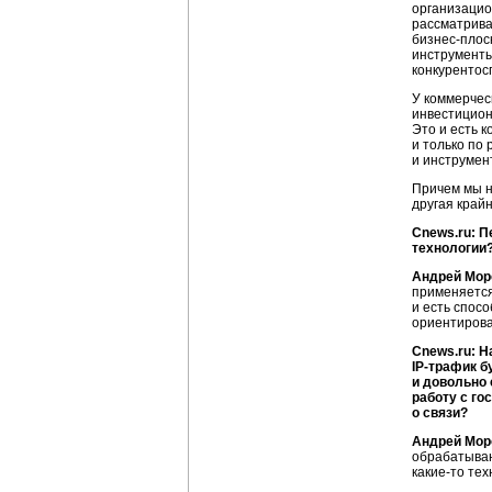
организацио
рассматриват
бизнес-плос
инструменты
конкурентос
У коммерчес
инвестицион
Это и есть 
и только по
и инструмент
Причем мы н
другая край
Cnews.ru: П
технологии
Андрей Мор
применяется
и есть спосо
ориентирова
Cnews.ru: 
IP-трафик
бу
и довольно 
работу с го
о связи?
Андрей Мор
обрабатываю
какие-то
техн