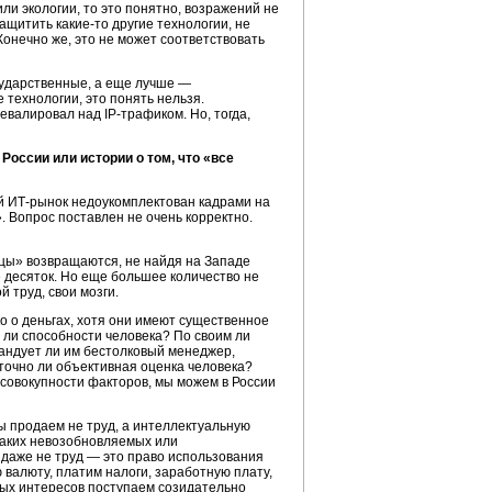
и экологии, то это понятно, возражений не
 защитить
какие-то
другие технологии, не
онечно же, это не может соответствовать
сударственные, а еще лучше —
технологии, это понять нельзя.
превалировал над
IP-трафиком.
Но, тогда,
 России или истории о том, что «все
ий
ИТ-рынок
недоукомплектован кадрами на
». Вопрос поставлен не очень корректно.
ецы» возвращаются, не найдя на Западе
не десяток. Но еще большее количество не
 труд, свои мозги.
ко о деньгах, хотя они имеют существенное
 ли способности человека? По своим ли
мандует ли им бестолковый менеджер,
точно ли объективная оценка человека?
совокупности факторов, мы можем в России
мы продаем не труд, а интеллектуальную
каких невозобновляемых или
 и даже не труд — это право использования
 валюту, платим налоги, заработную плату,
ых интересов поступаем созидательно