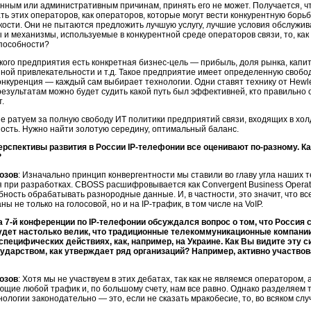
нным или административным причинам, принять его не может. Получается, чт
ь этих операторов, как операторов, которые могут вести конкурентную борьб
кости.
Они не пытаются предложить лучшую услугу, лучшие условия обслужив
 и механизмы, используемые в конкурентной среде операторов связи, то, как
пособности?
кого предприятия есть конкретная
бизнес-цель —
прибыль, доля рынка, капи
ной привлекательности и т.д. Такое предприятие имеет определенную свобод
конкуренция — каждый сам выбирает технологии. Одни ставят технику от
Hewle
 результатам можно будет судить какой путь был эффективней, кто правильно
.
е ратуем за полную свободу ИТ политики предприятий связи, входящих в холди
ность. Нужно найти золотую середину, оптимальный баланс.
ерспективы развития в России
IP-телефонии
все оценивают
по-разному.
Ка
?
озов
: Изначально принцип конвергентности мы ставили во главу угла наших 
 при разработках. CBOSS расшифровывается как Convergent Business Operati
бность обрабатывать разнородные данные. И, в частности, это значит, что в
ны не только на голосовой, но и на
IP-трафик,
в том числе на VoIP.
На
7-й
конференции по
IP-телефонии
обсуждался вопрос о том, что Россия с
дет настолько велик, что традиционные телекоммуникационные компани
специфических действиях, как, например, на Украине. Как Вы видите эту
сударством, как утверждает ряд организаций? Например, активно участвов
озов
: Хотя мы не участвуем в этих дебатах, так как не являемся оператором
щие любой трафик и, по большому счету, нам все равно. Однако разделяем т
ологии законодательно — это, если не сказать мракобесие, то, во всяком случ