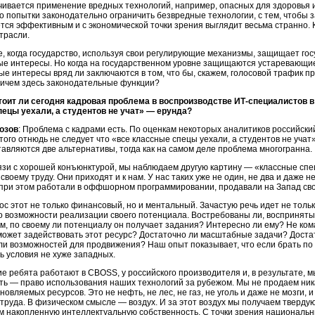
чивается применение вредных технологий, например, опасных для здоровья ил
Но попытки законодательно ограничить безвредные технологии, с тем, чтобы
тся эффективным и с экономической точки зрения выглядит весьма странно. К
трасли.
, когда государство, используя свои регулирующие механизмы, защищает го
е интересы. Но когда на государственном уровне защищаются устаревающие 
е интересы вряд ли заключаются в том, что бы, скажем, голосовой трафик 
ричем здесь законодательные функции?
тоит ли сегодня кадровая проблема в воспроизводстве
ИТ-специалистов
в
ецы уехали, а студентов не учат» — ерунда?
озов
: Проблема с кадрами есть. По оценкам некоторых аналитиков российск
того отнюдь не следует что «все классные спецы уехали, а студентов не учат
авляются две альтернативы, тогда как на самом деле проблема многогранна.
вязи с хорошей конъюнктурой, мы наблюдаем другую картину — «классные сп
воему труду. Они приходят и к нам. У нас таких уже не один, не два и даже 
 при этом работали в оффшорном программировании, продавали на Запад свой
ос этот не только финансовый, но и ментальный. Зачастую речь идет не толь
 о возможности реализации своего потенциала. Востребованы ли, восприняты
м, по своему ли потенциалу он получает задания? Интересно ли ему? Не ко
может задействовать этот ресурс? Достаточно ли масштабные задачи? Доста
ли возможностей для продвижения? Наш опыт показывает, что если брать по 
ь условия не хуже западных.
ие ребята работают в CBOSS, у российского производителя и, в результате, 
ть — право использования наших технологий за рубежом. Мы не продаем ни
овляемых ресурсов. Это не нефть, не лес, не газ, не уголь и даже не мозги,
 труда. В физическом смысле — воздух. И за этот воздух мы получаем твердую
 накопленную интеллектуальную собственность. С точки зрения национальн