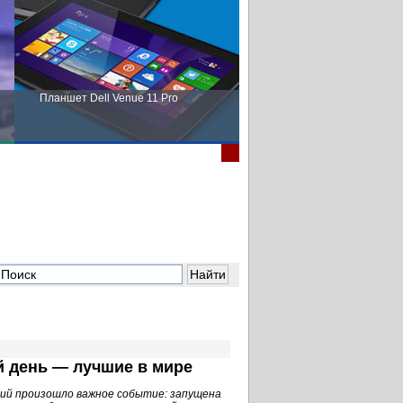
Планшет Dell Venue 11 Pro
Пора выбирать Fujitsu!
й день — лучшие в мире
ций произошло важное событие: запущена