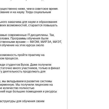
ущественно ниже, чем в советское время.
вание и на науку. Тогда социальным
ного заказчика для науки и образования
своих возможностей, старается повышать
 самые современные
IT-дисциплины.
Так,
человек. Программы обучения были
чественными вузами — МИЭМ, МИРЭА, МИЭТ,
обучение на этих курсах около
возможность пройти практику на
ном процессе.
еди студентов Вузов. Даже получили
таточно много участников, только в финал
ту деятельность продолжать для
и, мы вкладываем в развитие системы
ифирменную. Мы получили лицензию на
ое количество полностью
даний еще большие помещения и ресурсы
раструктуры для обучения своим