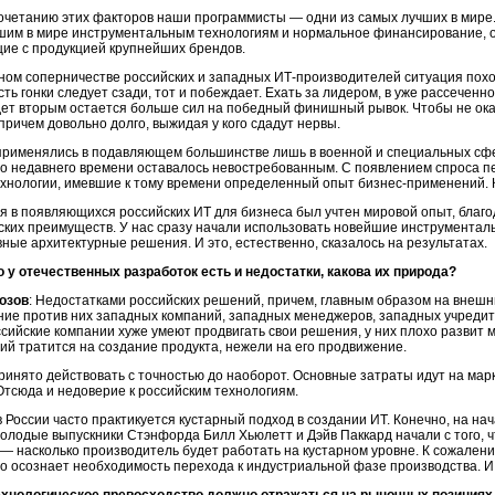
очетанию этих факторов наши программисты — одни из самых лучших в мире
чшим в мире инструментальным технологиям и нормальное финансирование, 
ие с продукцией крупнейших брендов.
ном соперничестве российских и западных
ИТ-производителей
ситуация похо
ть гонки следует сзади, тот и побеждает. Ехать за лидером, в уже рассеченно
 идет вторым остается больше сил на победный финишный рывок. Чтобы не ок
причем довольно долго, выжидая у кого сдадут нервы.
рименялись в подавляющем большинстве лишь в военной и специальных сф
о недавнего времени оставалось невостребованным. С появлением спроса 
хнологии, имевшие к тому времени определенный опыт
бизнес-применений.
мя в появляющихся российских ИТ для бизнеса был учтен мировой опыт, благо
ских преимуществ. У нас сразу начали использовать новейшие инструментал
вные архитектурные решения. И это, естественно, сказалось на результатах.
о у отечественных разработок есть и недостатки, какова их природа?
озов
: Недостатками российских решений, причем, главным образом на внешн
ие против них западных компаний, западных менеджеров, западных учредител
сийские компании хуже умеют продвигать свои решения, у них плохо развит ма
ий тратится на создание продукта, нежели на его продвижение.
ринято действовать с точностью до наоборот. Основные затраты идут на мар
Отсюда и недоверие к российским технологиям.
в России часто практикуется кустарный подход в создании ИТ. Конечно, на на
олодые выпускники Стэнфорда Билл Хьюлетт и Дэйв Паккард начали с того, чт
 — насколько производитель будет работать на кустарном уровне. К сожалени
о осознает необходимость перехода к индустриальной фазе производства. И 