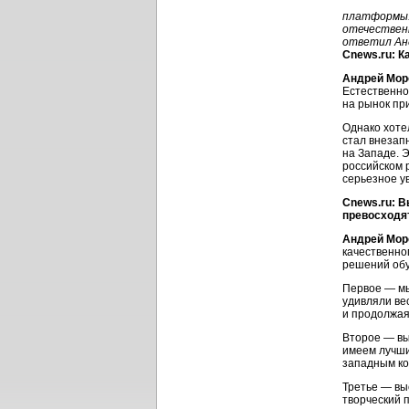
платформы. 
отечествен
ответил Ан
Cnews.ru: К
Андрей Мор
Естественно
на рынок при
Однако хоте
стал внезап
на Западе. 
российском 
серьезное у
Cnews.ru: В
превосходят
Андрей Мор
качественно
решений об
Первое — мы
удивляли ве
и продолжая
Второе — вы
имеем лучши
западным ко
Третье — вы
творческий 