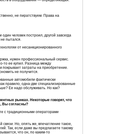
имость в оборудовании — определяющая.
ственно, не пиратствуем. Права на
ли один человек построил, другой завсегда
 не пытался.
ехнологии от несанкционированного
ержка, нужен профессиональный сервис.
то-то
ее купил. Разница между
м покрывает затраты на приобретение.
ономить не получится.
гованные автомобили фактически
как правило,
одна-две
специализированные
ьше? Ее надо обслуживать. Но как?
ентных рынках. Некоторые говорят, что
м, Вы согласны?
оте с традиционными операторами
й связи. Но, опять же, впечатление такое,
гий. Так, если даже вы предлагаете такому
ывается, что он, по
каким-то