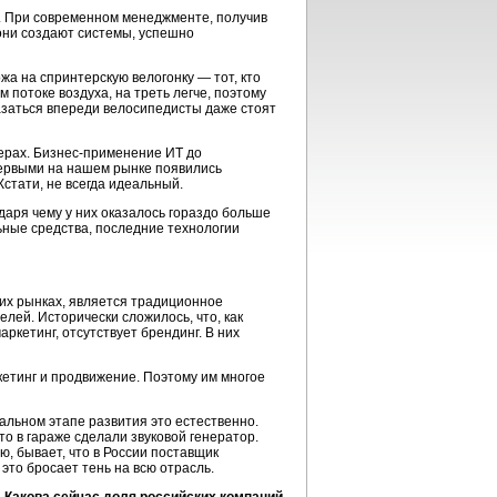
. При современном менеджменте, получив
они создают системы, успешно
жа на спринтерскую велогонку — тот, кто
м потоке воздуха, на треть легче, поэтому
азаться впереди велосипедисты даже стоят
ерах.
Бизнес-применение
ИТ до
первыми на нашем рынке появились
Кстати, не всегда идеальный.
даря чему у них оказалось гораздо больше
ьные средства, последние технологии
их рынках, является традиционное
ей. Исторически сложилось, что, как
ркетинг, отсутствует брендинг. В них
кетинг и продвижение. Поэтому им многое
чальном этапе развития это естественно.
о в гараже сделали звуковой генератор.
ю, бывает, что в России поставщик
это бросает тень на всю отрасль.