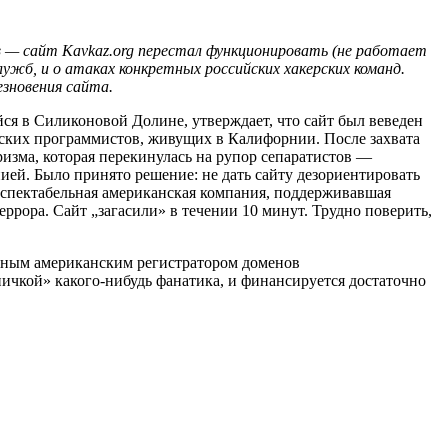
ов — сайт Kavkaz.org перестал функционировать (не работает
служб, и о атаках конкретных российских хакерских команд.
езновения сайта.
я в Силиконовой Долине, утверждает, что сайт был веведен
ских программистов, живущих в Калифорнии. После захвата
ризма, которая перекинулась на рупор сепаратистов —
ей. Было принято решение: не дать сайту дезориентировать
еспектабельная американская компания, поддерживавшая
ррора. Сайт „загасили» в течении 10 минут. Трудно поверить,
упным американским регистратором доменов
аничкой»
какого-нибудь
фанатика, и финансируется достаточно