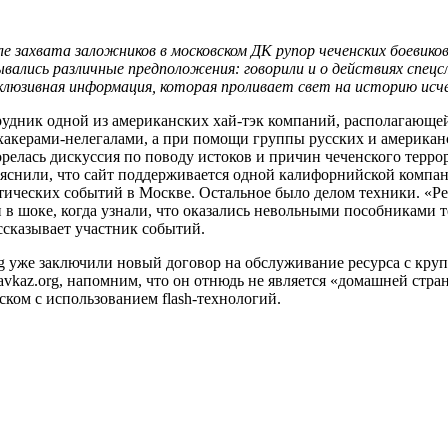
ле захвата заложников в московском ДК рупор чеченских боевик
азывались различные предположения: говорили и о действиях спец
клюзивная информация, которая проливает свет на историю исч
рудник одной из американских
хай-тэк
компаний, располагающейс
хакерами-нелегалами,
а при помощи группы русских и американ
релась дискуссия по поводу истоков и причин чеченского терро
яснили, что сайт поддерживается одной калифорнийской компани
тических событий в Москве. Остальное было делом техники. «Р
в шоке, когда узнали, что оказались невольными пособниками те
ассказывает участник событий.
rg уже заключили новый договор на обслуживание ресурса с кр
avkaz.org, напомним, что он отнюдь не является «домашней стр
сском с использованием
flash-технологий.