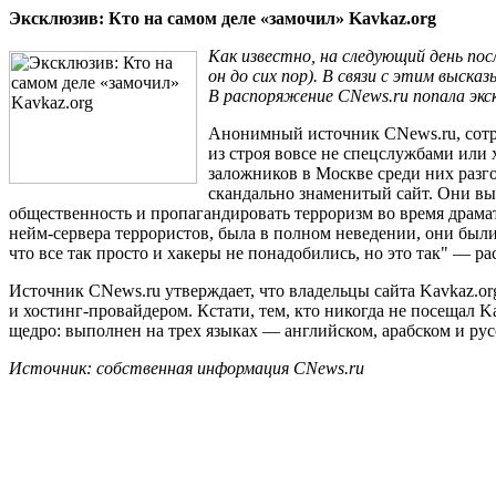
Эксклюзив: Кто на самом деле «замочил» Kavkaz.org
Как известно, на следующий день пос
он до сих пор). В связи с этим выск
В распоряжение CNews.ru попала экс
Анонимный источник CNews.ru, сот
из строя вовсе не спецслужбами или
заложников в Москве среди них разго
скандально знаменитый сайт. Они вы
общественность и пропагандировать терроризм во время драма
нейм-сервера
террористов, была в полном неведении, они были 
что все так просто и хакеры не понадобились, но это так" — р
Источник CNews.ru утверждает, что владельцы сайта Kavkaz.o
и
хостинг-провайдером.
Кстати, тем, кто никогда не посещал K
щедро: выполнен на трех языках — английском, арабском и ру
Источник: собственная информация CNews.ru