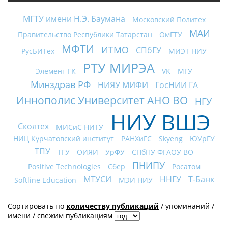
МГТУ имени Н.Э. Баумана
Московский Политех
МАИ
Правительство Республики Татарстан
ОмГТУ
МФТИ
ИТМО
СПбГУ
РусБИТех
МИЭТ НИУ
РТУ МИРЭА
Элемент ГК
VK
МГУ
Минздрав РФ
НИЯУ МИФИ
ГосНИИ ГА
Иннополис Университет АНО ВО
НГУ
НИУ ВШЭ
Сколтех
МИСиС НИТУ
НИЦ Курчатовский институт
РАНХиГС
Skyeng
ЮУрГУ
ТПУ
ТГУ
ОИЯИ
УрФУ
СПбПУ ФГАОУ ВО
ПНИПУ
Positive Technologies
Сбер
Росатом
МТУСИ
ННГУ
Т-Банк
Softline Education
МЭИ НИУ
Сортировать по
количеству публикаций
/
упоминаний
/
имени
/
свежим публикациям