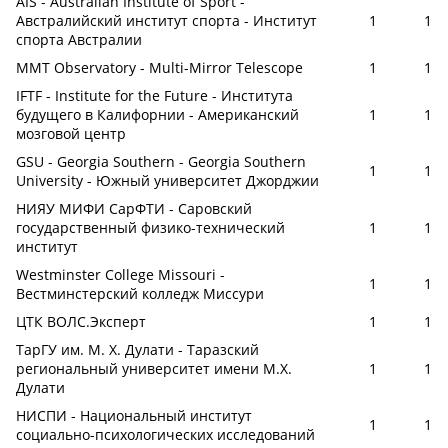
AIS - Australian Institute of Sport -
Австралийский институт спорта - Институт
1
1
спорта Австралии
MMT Observatory - Multi-Mirror Telescope
1
1
IFTF - Institute for the Future - Института
будущего в Калифорнии - Американский
1
1
мозговой центр
GSU - Georgia Southern - Georgia Southern
1
1
University - Южный университет Джорджии
НИЯУ МИФИ СарФТИ - Саровский
государственный физико-технический
1
1
институт
Westminster College Missouri -
1
1
Вестминстерский колледж Миссури
ЦТК ВОЛС.Эксперт
1
1
ТарГУ им. М. Х. Дулати - Таразский
региональный университет имени М.Х.
1
1
Дулати
НИСПИ - Национальный институт
1
1
социально-психологических исследований