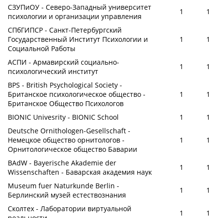
СЗУПиОУ - Северо-Западный университет
1
1
психологии и организации управления
СПбГИПСР - Санкт-Петербургский
Государственный Институт Психологии и
1
1
Социальной Работы
АСПИ - Армавирский социально-
1
1
психологический институт
BPS - British Psychological Society -
Британское психологическое общество -
1
1
Британское Общество Психологов
BIONIC Univesrity - BIONIC School
1
1
Deutsche Ornithologen-Gesellschaft -
Немецкое общество орнитологов -
1
1
Орнитологическое общество Баварии
BAdW - Bayerische Akademie der
1
1
Wissenschaften - Баварская академия наук
Museum fuer Naturkunde Berlin -
1
1
Берлинский музей естествознания
Сколтех - Лаборатории виртуальной
1
1
реальности