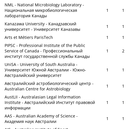
NML - National Microbiology Laboratory -
Национальная микробиологическая
1
1
лаборатория Канады
Kanazawa University - Канадзавский
1
1
университет - Университет Каназавы
Arts et Métiers ParisTech
1
1
PIPSC - Professional Institute of the Public
Service of Canada - Профессиональный
1
2
институт государственной службы Канады
UniSA - University of South Australia -
Университет Южной Австралии - Южно-
1
1
Австралийский университет
Австралийский астробиологический центр -
1
1
Australian Centre for Astrobiology
AustLII - Australasian Legal Information
Institute - Австралийский Институт правовой
1
1
информации
AAS - Australian Academy of Science -
1
1
Академия наук Австралии