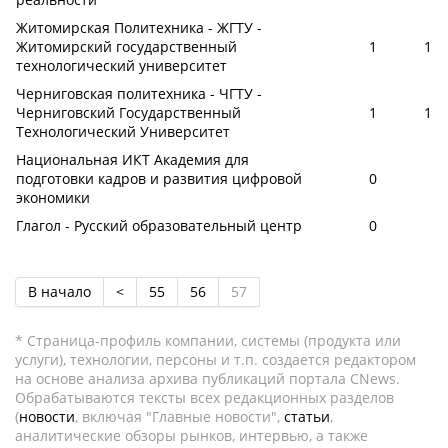
Житомирская Политехника - ЖГТУ -
Житомирский государственный
1
1
технологический университет
Черниговская политехника - ЧГТУ -
Черниговский Государственный
1
1
Технологический Университет
Национальная ИКТ Академия для
подготовки кадров и развития цифровой
0
экономики
Глагол - Русский образовательный центр
0
В начало
<
55
56
57
* Страница-профиль компании, системы (продукта или
услуги), технологии, персоны и т.п. создается редактором
на основе анализа архива публикаций портала CNews.
Обрабатываются тексты всех редакционных разделов
(
новости
, включая "Главные новости",
статьи
,
аналитические обзоры рынков, интервью, а также