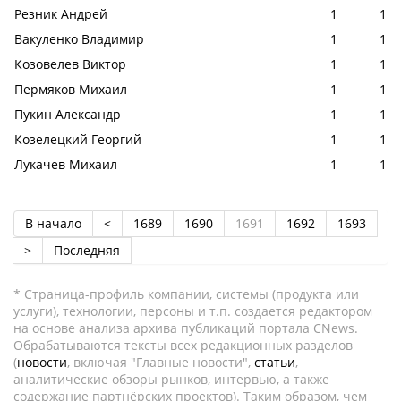
Резник Андрей
1
1
Вакуленко Владимир
1
1
Козовелев Виктор
1
1
Пермяков Михаил
1
1
Пукин Александр
1
1
Козелецкий Георгий
1
1
Лукачев Михаил
1
1
В начало
<
1689
1690
1691
1692
1693
>
Последняя
* Страница-профиль компании, системы (продукта или
услуги), технологии, персоны и т.п. создается редактором
на основе анализа архива публикаций портала CNews.
Обрабатываются тексты всех редакционных разделов
(
новости
, включая "Главные новости",
статьи
,
аналитические обзоры рынков, интервью, а также
содержание партнёрских проектов). Таким образом, чем