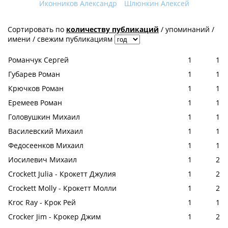
Иконников Александр
Шлюнкин Алексей
Сортировать по
количеству публикаций
/
упоминаний
/
имени
/
свежим публикациям
Романчук Сергей
1
1
Губарев Роман
1
1
Крючков Роман
1
1
Еремеев Роман
1
1
Головушкин Михаил
1
1
Василевский Михаил
1
1
Федосеенков Михаил
1
1
Иосилевич Михаил
1
2
Crockett Julia - Крокетт Джулия
1
2
Crockett Molly - Крокетт Молли
1
2
Kroc Ray - Крок Рей
1
1
Crocker Jim - Крокер Джим
1
2