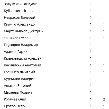
Залужский Владимир
1
1
Кубышкин Игорь
1
1
Некрасов Валерий
1
1
Киячко Александр
1
1
Мартеньямов Дмитрий
1
1
Чиняков Руслан
1
1
Подзоров Владимир
1
1
Адамян Гарик
1
1
Крыловецкий Алексей
1
1
Василискин Анатолий
1
1
Грешнев Дмитрий
1
1
Бурчалов Валерий
1
1
Ушаков Евгений
1
1
Михеева Полина
1
1
Рогачев Олег
1
2
Крутов Пётр
1
1