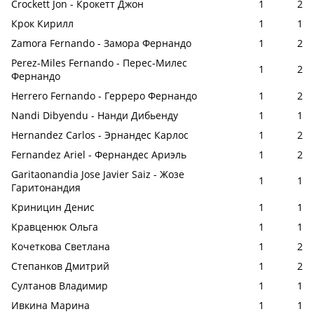
Crockett Jon - Крокетт Джон
1
2
Крок Кирилл
1
1
Zamora Fernando - Замора Фернандо
1
2
Perez-Miles Fernando - Перес-Милес
1
2
Фернандо
Herrero Fernando - Герреро Фернандо
1
2
Nandi Dibyendu - Нанди Дибьенду
1
1
Hernandez Carlos - Эрнандес Карлос
1
2
Fernandez Ariel - Фернандес Ариэль
1
2
Garitaonandia Jose Javier Saiz - Жозе
1
1
Гаритонандия
Криницин Денис
1
1
Кравценюк Ольга
1
1
Кочеткова Светлана
1
2
Степанков Дмитрий
1
2
Султанов Владимир
1
1
Ивкина Марина
1
1