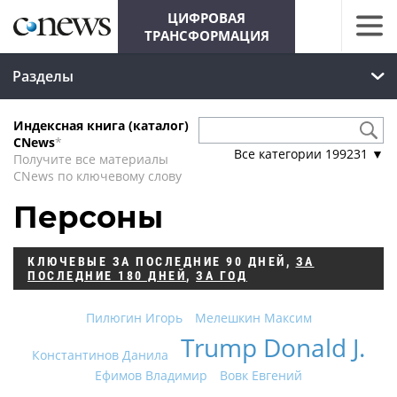
ЦИФРОВАЯ
ТРАНСФОРМАЦИЯ
Разделы
Индексная книга (каталог)
CNews
*
Все категории
199231
▼
Получите все материалы
CNews по ключевому слову
Персоны
КЛЮЧЕВЫЕ
ЗА ПОСЛЕДНИЕ 90 ДНЕЙ
,
ЗА
ПОСЛЕДНИЕ 180 ДНЕЙ
,
ЗА ГОД
Пилюгин Игорь
Мелешкин Максим
Trump Donald J.
Константинов Данила
Ефимов Владимир
Вовк Евгений