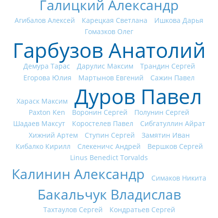
Галицкий Александр
Агибалов Алексей
Карецкая Светлана
Ишкова Дарья
Гомазков Олег
Гарбузов Анатолий
Демура Тарас
Дарулис Максим
Трандин Сергей
Егорова Юлия
Мартынов Евгений
Сажин Павел
Дуров Павел
Хараск Максим
Paxton Ken
Воронин Сергей
Полунин Сергей
Шадаев Максут
Коростелев Павел
Сибгатуллин Айрат
Хижний Артем
Ступин Сергей
Замятин Иван
Кибалко Кирилл
Слекеничс Андрей
Вершков Сергей
Linus Benedict Torvalds
Калинин Александр
Симаков Никита
Бакальчук Владислав
Тахтаулов Сергей
Кондратьев Сергей