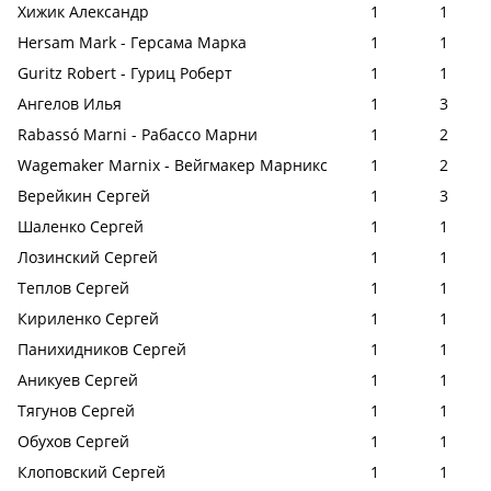
Хижик Александр
1
1
Hersam Mark - Герсама Марка
1
1
Guritz Robert - Гуриц Роберт
1
1
Ангелов Илья
1
3
Rabassó Marni - Рабассо Марни
1
2
Wagemaker Marnix - Вейгмакер Марникс
1
2
Верейкин Сергей
1
3
Шаленко Сергей
1
1
Лозинский Сергей
1
1
Теплов Сергей
1
1
Кириленко Сергей
1
1
Панихидников Сергей
1
1
Аникуев Сергей
1
1
Тягунов Сергей
1
1
Обухов Сергей
1
1
Клоповский Сергей
1
1