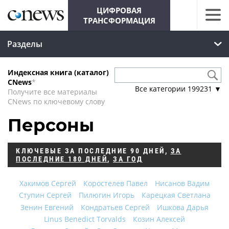
ЦИФРОВАЯ
ТРАНСФОРМАЦИЯ
Разделы
Индексная книга (каталог)
CNews
*
Все категории
199231
▼
Получите все материалы
CNews по ключевому слову
Персоны
КЛЮЧЕВЫЕ
ЗА ПОСЛЕДНИЕ 90 ДНЕЙ
,
ЗА
ПОСЛЕДНИЕ 180 ДНЕЙ
,
ЗА ГОД
Хакимов Сергей
Коростелев Павел
Нисанов Вадим
Ступин Сергей
Пилюгин Игорь
Карецкая Светлана
Зенин Евгений
Кондратьев Сергей
Ишкова Дарья
Linus Benedict Torvalds
Козин Алексей