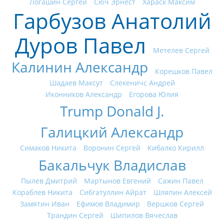
Логашин Сергей
Сюч Эрнест
Хараск Максим
Гарбузов Анатолий
Дуров Павел
Метелев Сергей
Калинин Александр
Корешков Павел
Шадаев Максут
Слекеничс Андрей
Иконников Александр
Егорова Юлия
Trump Donald J.
Галицкий Александр
Симаков Никита
Воронин Сергей
Кибалко Кирилл
Бакальчук Владислав
Пылев Дмитрий
Мартынов Евгений
Сажин Павел
Кораблев Никита
Сибгатуллин Айрат
Шляпин Алексей
Замятин Иван
Ефимов Владимир
Вершков Сергей
Трандин Сергей
Шипилов Вячеслав