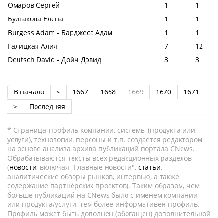
Омаров Сергей
1
1
Булгакова Елена
1
1
Burgess Adam - Барджесс Адам
1
1
Галицкая Алия
7
12
Deutsch David - Дойч Дэвид
3
3
В начало
<
1667
1668
1669
1670
1671
>
Последняя
* Страница-профиль компании, системы (продукта или
услуги), технологии, персоны и т.п. создается редактором
на основе анализа архива публикаций портала CNews.
Обрабатываются тексты всех редакционных разделов
(
новости
, включая "Главные новости",
статьи
,
аналитические обзоры рынков, интервью, а также
содержание партнёрских проектов). Таким образом, чем
больше публикаций на CNews было с именем компании
или продукта/услуги, тем более информативен профиль.
Профиль может быть дополнен (обогащен) дополнительной