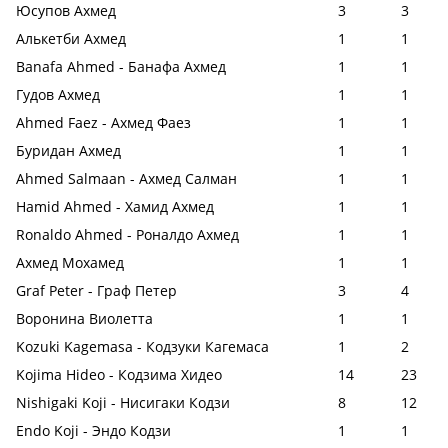
Юсупов Ахмед
3
3
Алькетби Ахмед
1
1
Banafa Ahmed - Банафа Ахмед
1
1
Гудов Ахмед
1
1
Ahmed Faez - Ахмед Фаез
1
1
Буридан Ахмед
1
1
Ahmed Salmaan - Ахмед Салман
1
1
Hamid Ahmed - Хамид Ахмед
1
1
Ronaldo Ahmed - Роналдо Ахмед
1
1
Ахмед Мохамед
1
1
Graf Peter - Граф Петер
3
4
Воронина Виолетта
1
1
Kozuki Kagemasa - Кодзуки Кагемаса
1
2
Kojima Hideo - Кодзима Хидео
14
23
Nishigaki Koji - Нисигаки Кодзи
8
12
Endo Koji - Эндо Кодзи
1
1