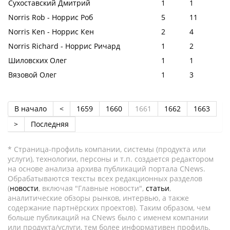
Сухоставский Дмитрий
1
1
Norris Rob - Норрис Роб
5
11
Norris Ken - Норрис Кен
2
4
Norris Richard - Норрис Ричард
1
2
Шиловских Олег
1
1
Вязовой Олег
1
3
В начало
<
1659
1660
1661
1662
1663
>
Последняя
* Страница-профиль компании, системы (продукта или
услуги), технологии, персоны и т.п. создается редактором
на основе анализа архива публикаций портала CNews.
Обрабатываются тексты всех редакционных разделов
(
новости
, включая "Главные новости",
статьи
,
аналитические обзоры рынков, интервью, а также
содержание партнёрских проектов). Таким образом, чем
больше публикаций на CNews было с именем компании
или продукта/услуги, тем более информативен профиль.