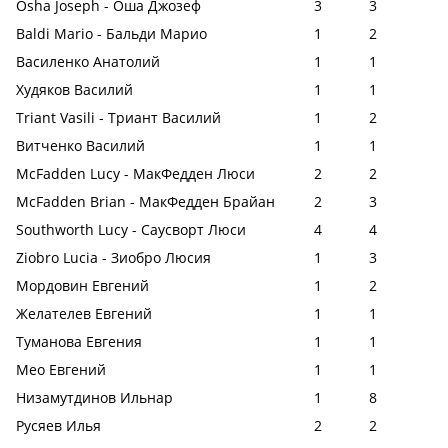
Osha Joseph - Оша Джозеф
3
3
Baldi Mario - Бальди Марио
1
2
Василенко Анатолий
1
1
Худяков Василий
1
1
Triant Vasili - Триант Василий
1
2
Витченко Василий
1
1
McFadden Lucy - МакФедден Люси
2
2
McFadden Brian - МакФедден Брайан
2
3
Southworth Lucy - Саусворт Люси
4
4
Ziobro Lucia - Зиобро Люсия
1
3
Мордовин Евгений
1
2
Желателев Евгений
1
1
Туманова Евгения
1
1
Мео Евгений
1
1
Низамутдинов Ильнар
1
8
Русяев Илья
2
2