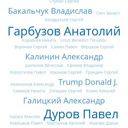
Ступин Сергей
Бакальчук Владислав
Сюч Эрнест
Кондратьев Сергей
Гарбузов Анатолий
Кораблев Никита
Linus Benedict Torvalds
Воронин Сергей
Сажин Павел
Вершков Сергей
Калинин Александр
Шипилов Вячеслав
Ефимов Владимир
Коростелев Павел
Хакимов Сергей
Трандин Сергей
Trump Donald J.
Иконников Александр
Симаков Никита
Логашин Сергей
Козин Алексей
Галицкий Александр
Дуров Павел
Хараск Максим
Корешков Павел
Мартынов Евгений
Ишкова Дарья