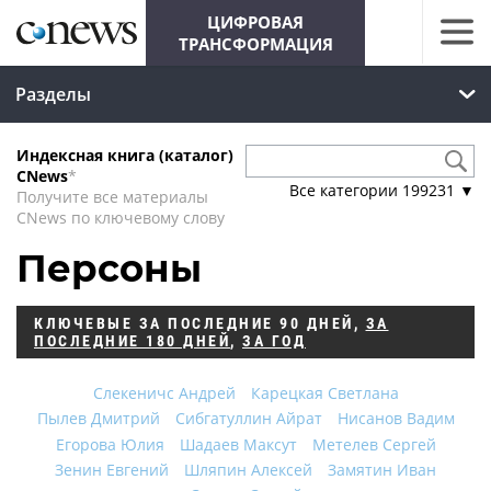
ЦИФРОВАЯ
ТРАНСФОРМАЦИЯ
Разделы
Индексная книга (каталог)
CNews
*
Все категории
199231
▼
Получите все материалы
CNews по ключевому слову
Персоны
КЛЮЧЕВЫЕ
ЗА ПОСЛЕДНИЕ 90 ДНЕЙ
,
ЗА
ПОСЛЕДНИЕ 180 ДНЕЙ
,
ЗА ГОД
Слекеничс Андрей
Карецкая Светлана
Пылев Дмитрий
Сибгатуллин Айрат
Нисанов Вадим
Егорова Юлия
Шадаев Максут
Метелев Сергей
Зенин Евгений
Шляпин Алексей
Замятин Иван