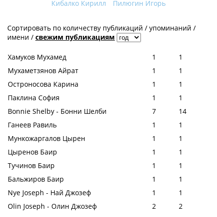
Кибалко Кирилл
Пилюгин Игорь
Сортировать по
количеству публикаций
/
упоминаний
/
имени
/
свежим публикациям
Хамуков Мухамед
1
1
Мухаметзянов Айрат
1
1
Остроносова Карина
1
1
Паклина София
1
1
Bonnie Shelby - Бонни Шелби
7
14
Ганеев Равиль
1
1
Мункожаргалов Цырен
1
1
Цыренов Баир
1
1
Тучинов Баир
1
1
Бальжиров Баир
1
1
Nye Joseph - Най Джозеф
1
1
Olin Joseph - Олин Джозеф
2
2