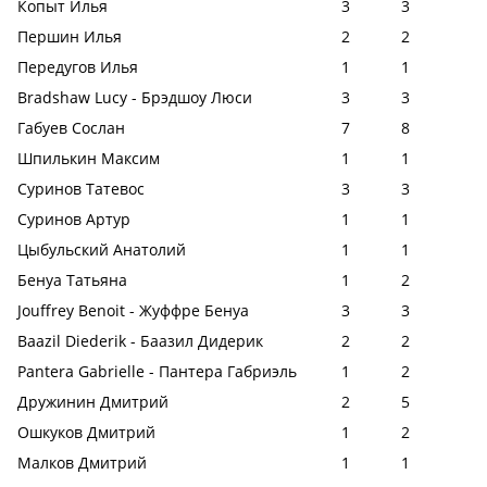
Копыт Илья
3
3
Першин Илья
2
2
Передугов Илья
1
1
Bradshaw Lucy - Брэдшоу Люси
3
3
Габуев Сослан
7
8
Шпилькин Максим
1
1
Суринов Татевос
3
3
Суринов Артур
1
1
Цыбульский Анатолий
1
1
Бенуа Татьяна
1
2
Jouffrey Benoit - Жуффре Бенуа
3
3
Baazil Diederik - Баазил Дидерик
2
2
Pantera Gabrielle - Пантера Габриэль
1
2
Дружинин Дмитрий
2
5
Ошкуков Дмитрий
1
2
Малков Дмитрий
1
1