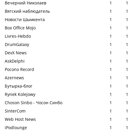
Вечерний Николаев
1
1
Вятский наблюдатель
1
1
Новости Шымкента
1
1
Box Office Mojo
1
1
Livres-Hebdo
1
1
DrumGalaxy
1
1
DevX News
1
1
AskDelphi
1
1
Pocono Record
1
1
Azernews
1
1
Бутырка-блог
1
1
Rynek Kolejowy
1
1
Choson Sinbo - Чосон Синбо
1
1
SinterCom
1
1
Web Host News
1
1
iPodlounge
1
1