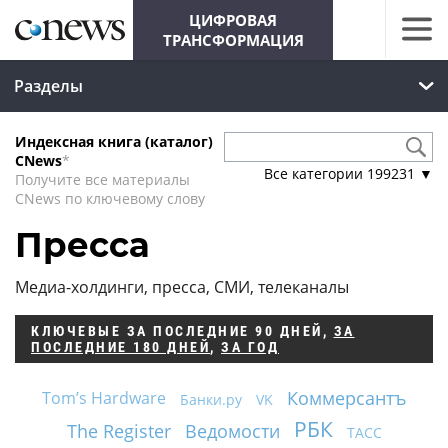
ЦИФРОВАЯ
ТРАНСФОРМАЦИЯ
Разделы
Индексная книга (каталог)
CNews
*
Все категории
199231
▼
Получите все материалы
CNews по ключевому слову
Пресса
Медиа-холдинги, пресса, СМИ, телеканалы
КЛЮЧЕВЫЕ
ЗА ПОСЛЕДНИЕ 90 ДНЕЙ
,
ЗА
ПОСЛЕДНИЕ 180 ДНЕЙ
,
ЗА ГОД
Коммерсантъ
Tom’s Hardware
Банки.ру
VK
РБК
The Register
Ведомости
ТАСС