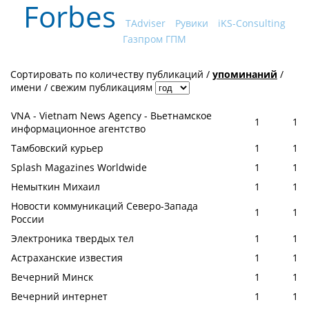
Forbes
TAdviser
Рувики
iKS-Consulting
Газпром ГПМ
Сортировать по
количеству публикаций
/
упоминаний
/
имени
/
свежим публикациям
VNA - Vietnam News Agency - Вьетнамское
1
1
информационное агентство
Тамбовский курьер
1
1
Splash Magazines Worldwide
1
1
Немыткин Михаил
1
1
Новости коммуникаций Северо-Запада
1
1
России
Электроника твердых тел
1
1
Астраханские известия
1
1
Вечерний Минск
1
1
Вечерний интернет
1
1