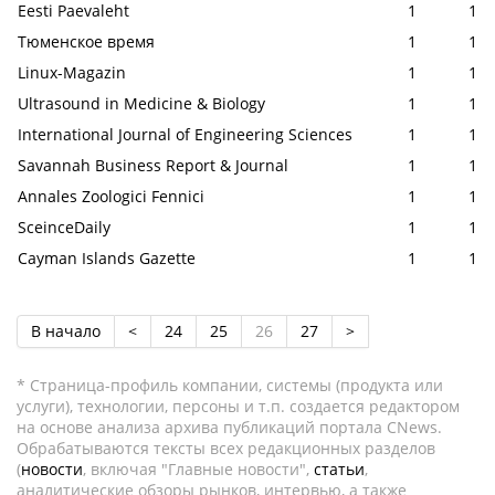
Eesti Paevaleht
1
1
Тюменское время
1
1
Linux-Magazin
1
1
Ultrasound in Medicine & Biology
1
1
International Journal of Engineering Sciences
1
1
Savannah Business Report & Journal
1
1
Annales Zoologici Fennici
1
1
SceinceDaily
1
1
Cayman Islands Gazette
1
1
В начало
<
24
25
26
27
>
* Страница-профиль компании, системы (продукта или
услуги), технологии, персоны и т.п. создается редактором
на основе анализа архива публикаций портала CNews.
Обрабатываются тексты всех редакционных разделов
(
новости
, включая "Главные новости",
статьи
,
аналитические обзоры рынков, интервью, а также