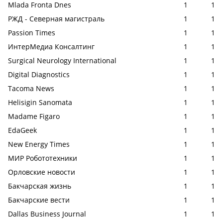
Mlada Fronta Dnes
1
1
РЖД - Северная магистраль
1
1
Passion Times
1
1
ИнтерМедиа Консалтинг
1
1
Surgical Neurology International
1
1
Digital Diagnostics
1
1
Tacoma News
1
1
Helisigin Sanomata
1
1
Madame Figaro
1
1
EdaGeek
1
1
New Energy Times
1
1
МИР Робототехники
1
1
Орловские новости
1
1
Бакчарская жизнь
1
1
Бакчарские вести
1
1
Dallas Business Journal
1
1