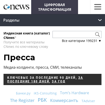
ЦИФРОВАЯ
ТРАНСФОРМАЦИЯ
Разделы
Индексная книга (каталог)
CNews
*
Все категории
199231
▼
Получите все материалы
CNews по ключевому слову
Пресса
Медиа-холдинги, пресса, СМИ, телеканалы
КЛЮЧЕВЫЕ
ЗА ПОСЛЕДНИЕ 90 ДНЕЙ
,
ЗА
ПОСЛЕДНИЕ 180 ДНЕЙ
,
ЗА ГОД
Tom’s Hardware
Банки.ру
iKS-Consulting
РБК
The Register
Коммерсантъ
TAdviser