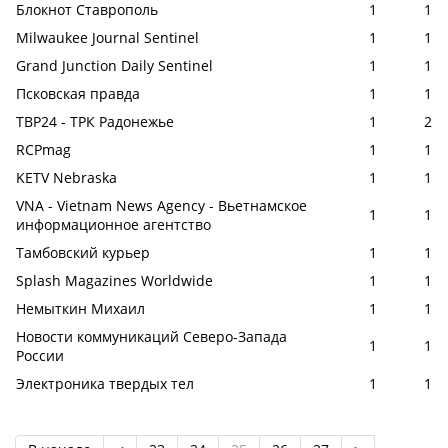
Блокнот Ставрополь
1
1
Milwaukee Journal Sentinel
1
1
Grand Junction Daily Sentinel
1
1
Псковская правда
1
1
ТВР24 - ТРК Радонежье
1
2
RCPmag
1
1
KETV Nebraska
1
1
VNA - Vietnam News Agency - Вьетнамское
1
1
информационное агентство
Тамбовский курьер
1
1
Splash Magazines Worldwide
1
1
Немыткин Михаил
1
1
Новости коммуникаций Северо-Запада
1
1
России
Электроника твердых тел
1
1