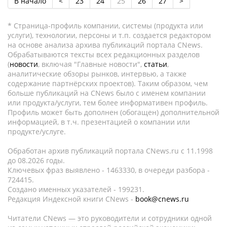
В начало
<
23
24
25
26
27
>
* Страница-профиль компании, системы (продукта или
услуги), технологии, персоны и т.п. создается редактором
на основе анализа архива публикаций портала CNews.
Обрабатываются тексты всех редакционных разделов
(
новости
, включая "Главные новости",
статьи
,
аналитические обзоры рынков, интервью, а также
содержание партнёрских проектов). Таким образом, чем
больше публикаций на CNews было с именем компании
или продукта/услуги, тем более информативен профиль.
Профиль может быть дополнен (обогащен) дополнительной
информацией, в т.ч. презентацией о компании или
продукте/услуге.
Обработан архив публикаций портала CNews.ru c 11.1998
до 08.2026 годы.
Ключевых фраз выявлено - 1463330, в очереди разбора -
724415.
Создано именных указателей - 199231.
Редакция Индексной книги CNews -
book@cnews.ru
Читатели CNews — это руководители и сотрудники одной