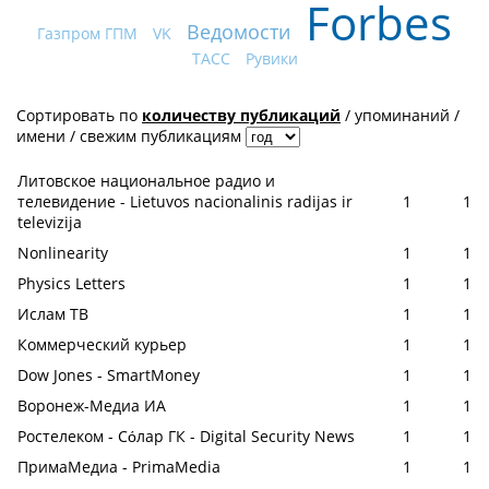
Forbes
Ведомости
Газпром ГПМ
VK
ТАСС
Рувики
Сортировать по
количеству публикаций
/
упоминаний
/
имени
/
свежим публикациям
Литовское национальное радио и
телевидение - Lietuvos nacionalinis radijas ir
1
1
televizija
Nonlinearity
1
1
Physics Letters
1
1
Ислам ТВ
1
1
Коммерческий курьер
1
1
Dow Jones - SmartMoney
1
1
Воронеж-Медиа ИА
1
1
Ростелеком - Сόлар ГК - Digital Security News
1
1
ПримаМедиа - PrimaMedia
1
1