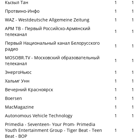
Кызыл Тан
1
1
Протвино-Инфо
1
1
WAZ - Westdeutsche Allgemeine Zeitung
1
1
АРМ ТВ - Первый Российско-Армянский
1
1
телеканал
Первый Национальный канал Белорусского
1
1
радио
MOSOBR.TV - Московский образовательный
1
1
телеканал
ЭнергоНьюс
1
1
Хальмг Унн
1
1
Вечерний Красноярск
1
1
Boersen
1
1
MacMagazine
1
1
Autonomous Vehicle Technology
1
1
Primedia - Seventeen- Your Prom- Primedia
Youth Entertainment Group - Tiger Beat - Teen
1
1
Beat - BOP