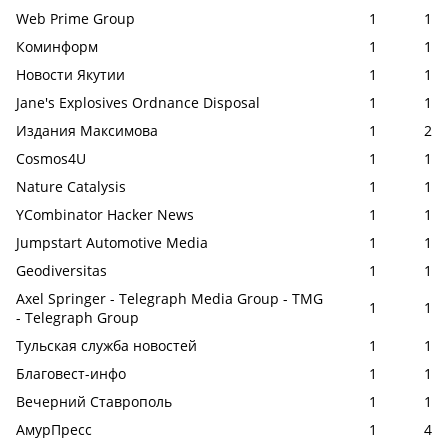
Web Prime Group
1
1
Коминформ
1
1
Новости Якутии
1
1
Jane's Explosives Ordnance Disposal
1
1
Издания Максимова
1
2
Cosmos4U
1
1
Nature Catalysis
1
1
YCombinator Hacker News
1
1
Jumpstart Automotive Media
1
1
Geodiversitas
1
1
Axel Springer - Telegraph Media Group - TMG
1
1
- Telegraph Group
Тульская служба новостей
1
1
Благовест-инфо
1
1
Вечерний Ставрополь
1
1
АмурПресс
1
4