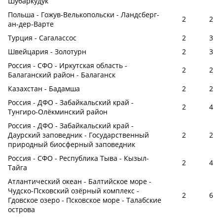
Шубаркудук
Польша - Гожув-Велькопольски - Ландсберг-
2
2
ан-дер-Варте
Турция - Сагалассос
2
3
Швейцария - Золотурн
2
3
Россия - СФО - Иркутская область -
2
2
Балаганский район - Балаганск
Казахстан - Бадамша
2
2
Россия - ДФО - Забайкальский край -
2
4
Тунгиро-Олёкминский район
Россия - ДФО - Забайкальский край -
Даурский заповедник - Государственный
2
2
природный биосферный заповедник
Россия - СФО - Республика Тыва - Кызыл-
2
4
Тайга
Атлантический океан - Балтийское море -
Чудско-Псковский озёрный комплекс -
2
6
Гдовское озеро - Псковское море - Талабские
острова