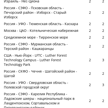
Израиль - Нес-Циона
2
2
Россия - СЗФО - Псковская область -
Печорский район - Изборск - Старый
2
2
Изборск
Россия - УФО - Тюменская область - Каскара
2
2
Москва - ЦАО - Котельническая набережная
2
2
Средиземное море - Тирренское море
2
2
Россия - СЗФО - Мурманская область -
2
2
Терский район - Кашкаранцы
США - Нью-Йорк - LFTC - Luther Forest
Technology Campus - Luther Forest
2
3
Technology Park
Россия - СКФО - Чечня - Шатойский район -
2
2
Шатой
Россия - УФО - Свердловская область -
2
3
Полевской городской округ
Россия - СЗФО - Карелия Республика -
Ладожские шхеры - национальный парк в
2
2
Лахденпохском, Сортавальском и
Питкярантском районах