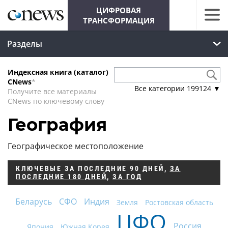
ЦИФРОВАЯ
ТРАНСФОРМАЦИЯ
Разделы
Индексная книга (каталог)
CNews
*
Все категории
199124
▼
Получите все материалы
CNews по ключевому слову
География
Географическое местоположение
КЛЮЧЕВЫЕ
ЗА ПОСЛЕДНИЕ 90 ДНЕЙ
,
ЗА
ПОСЛЕДНИЕ 180 ДНЕЙ
,
ЗА ГОД
Беларусь
СФО
Индия
Земля
Ростовская область
ЦФО
Россия
Япония
Южная Корея