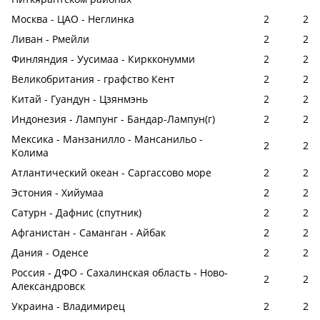
Москва - ЦАО - Неглинка
2
2
Ливан - Рмейли
2
2
Финляндия - Уусимаа - Киркконумми
2
2
Великобритания - графство Кент
2
2
Китай - Гуандун - Цзянмэнь
2
2
Индонезия - Лампунг - Бандар-Лампун(г)
2
2
Мексика - Манзанилло - Мансанильо -
2
2
Колима
Атлантический океан - Саргассово море
2
2
Эстония - Хийумаа
2
2
Сатурн - Дафнис (спутник)
2
2
Афганистан - Саманган - Айбак
2
2
Дания - Оденсе
2
2
Россия - ДФО - Сахалинская область - Ново-
2
2
Александровск
Украина - Владимирец
2
2