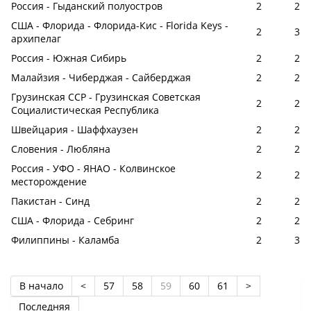
Россия - Гыданский полуостров
2
2
США - Флорида - Флорида-Кис - Florida Keys -
2
3
архипелаг
Россия - Южная Сибирь
2
2
Малайзия - Чиберджая - Сайберджая
2
2
Грузинская ССР - Грузинская Советская
2
2
Социалистическая Республика
Швейцария - Шаффхаузен
2
2
Словения - Любляна
2
2
Россия - УФО - ЯНАО - Колвинское
2
2
месторождение
Пакистан - Синд
2
2
США - Флорида - Себринг
2
2
Филиппины - Каламба
2
3
В начало
<
57
58
59
60
61
>
Последняя