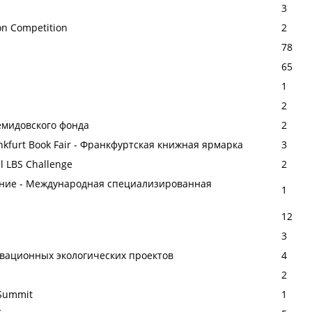
3
on Competition
2
78
65
1
2
емидовского фонда
2
ankfurt Book Fair - Франкфуртская книжная ярмарка
3
l LBS Challenge
2
ение - Международная специализированная
1
12
3
овационных экологических проектов
4
2
 Summit
1