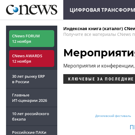
ЦИФРОВАЯ ТРАНСФОР
Индексная книга (каталог) CNe
Получите все материалы CNews п
CNews FORUM
12 ноября
Мероприяти
CNews AWARDS
12 ноября
Мероприятия и конференции, 
30 лет рынку ERP
КЛЮЧЕВЫЕ
ЗА ПОСЛЕДНИЕ
в России
Главные
ИТ-сценарии
2026
10 лет российского
Дягилевский фестиваль
бэкапа
П
Российские ПАКи