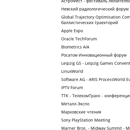
АстроФест - фестиваль любителе
Невский радиологический форум
Global Trajectory Optimisation C
баллистических траекторий
Apple Expo
Oracle TechForum
Biometrics AIA
Росатом Инновационный форум
Leipzig GS - Leipzig Games Conven
LinuxWorld
Software AG - ARIS ProcessWorld E
IPTV Forum
ТТК - ТелекомТранс - конференци
Металл-Экспо
Марковские чтения
Sony PlayStation Meeting
Warner Bros. - Midway Summit - M