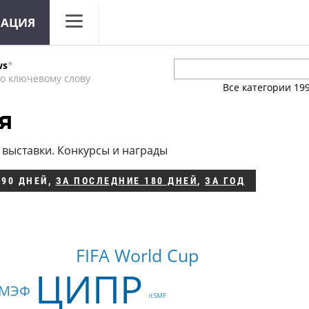
МАЦИЯ
CNews
ws
*
Аналитика
о ключевому слову
Все категории
19
Конференции
я
Маркет
выставки. Конкурсы и награды
Техника
 90 ДНЕЙ
,
ЗА ПОСЛЕДНИЕ 180 ДНЕЙ
,
ЗА ГОД
ТВ
FIFA World Cup
ЦИПР
МЭФ
itSMF