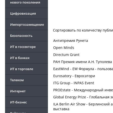
нового поколения
Цифровизация
Импортозамещение
Сортировать по
количеству публ
Безопасность
Антипремия Рунета
ИТ в госсекторе
Open Minds
Directum Grant
ИТ в банках
РАН Премия имени А.Н. Туполева
EastWind - EW Формула - пользо
ИТ в торговле
Eurosatory - Евросатори
Телеком
ITG Group - INPAS Event
PROEstate - Международный инв
Интернет
Global Energy Prize - Глобальная
ИТ-бизнес
ILA Berlin Air Show - Берлински
выставка