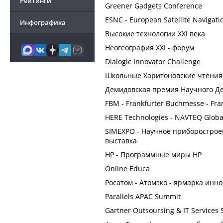
Рейтинги
Greener Gadgets Conference
ESNC - European Satellite Navigati
Инфографика
Высокие технологии XXI века
Неогеография XXI - форум
Dialogic Innovator Challenge
Школьные Харитоновские чтения
Демидовская премия Научного Д
FBM - Frankfurter Buchmesse - Fr
HERE Technologies - NAVTEQ Globa
SIМЕХРО - Научное приборостро
выставка
HP - Программные миры HP
Online Educa
Росатом - Атомэко - ярмарка инн
Parallels APAC Summit
Gartner Outsoursing & IT Services