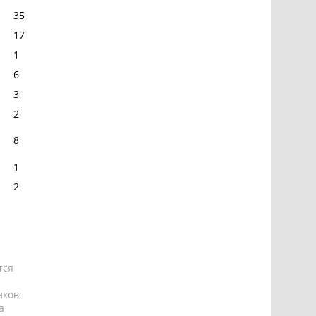
35
17
1
6
3
2
8
1
2
тся
ков,
а