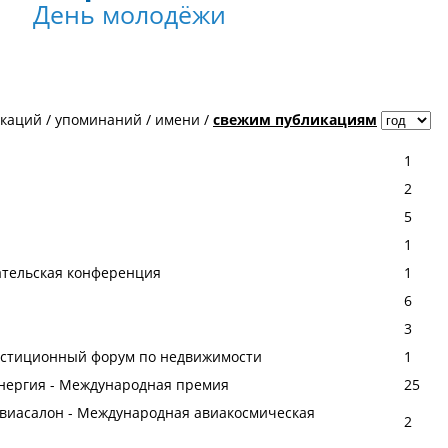
День молодёжи
икаций
/
упоминаний
/
имени
/
свежим публикациям
1
2
5
1
вательская конференция
1
6
3
естиционный форум по недвижимости
1
 энергия - Международная премия
25
й авиасалон - Международная авиакосмическая
2