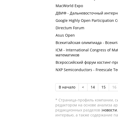
MacWorld Expo
ДВИФ - Дальневосточный интерн
Google Highly Open Participation
Directum Forum
Asus Open
Всекитайская олимпиада - Всекит
ICM - International Congress of 
математиков
Всероссийский форум хостинг-пр
NXP Semiconductors - Freescale T
В начало
<
14
15
16
* Страница-профиль компании, сис
редактором на основе анализа а
редакционных разделов (
новости
интервью, а также содержание па