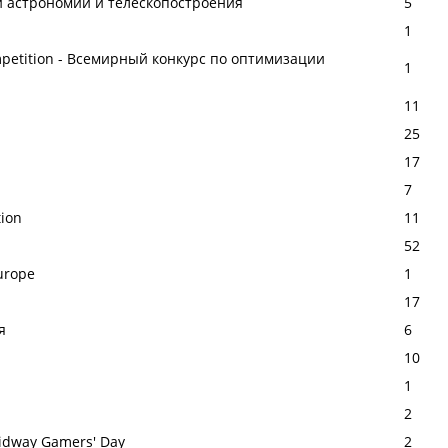
й астрономии и телескопостроения
5
1
ompetition - Всемирный конкурс по оптимизации
1
11
25
17
7
tion
11
52
urope
1
17
я
6
10
1
2
idway Gamers' Day
2