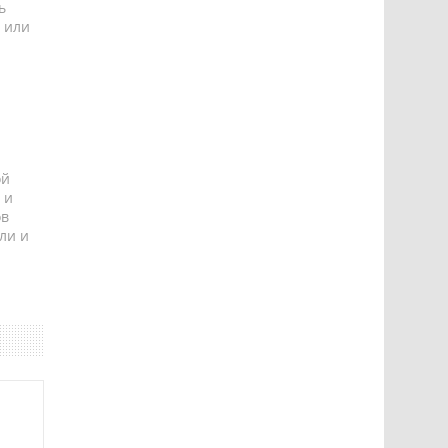
ь
 или
ой
 и
ов
ли и