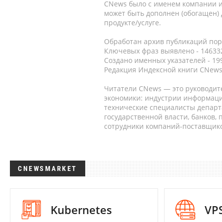
CNews было с именем компании и
может быть дополнен (обогащен)
продукте/услуге.
Обработан архив публикаций порт
Ключевых фраз выявлено - 146332
Создано именных указателей - 19
Редакция Индексной книги CNews
Читатели CNews — это руководит
экономики: индустрии информаци
технические специалисты депар
государственной власти, банков,
сотрудники компаний-поставщико
CNEWSMARKET
Kubernetes
VP