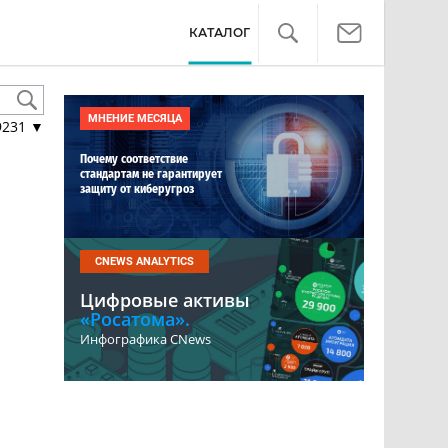
КАТАЛОГ
МНЕНИЕ МЕСЯЦА
9231
▼
Почему соответствие
стандартам не гарантирует
защиту от киберугроз
CNEWS ANALYTICS
Цифровые активы
«Росатома».
Инфографика CNews