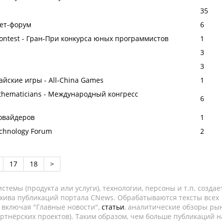
35
ет-форум
6
 Contest - Гран-При конкурса юных программистов
1
3
3
айские игры - All-China Games
1
Mathematicians - Международный конгресс
6
овайдеров
1
echnology Forum
2
17
18
>
темы (продукта или услуги), технологии, персоны и т.п. создае
рхива публикаций портала CNews. Обрабатываются тексты всех
, включая "Главные новости",
статьи
, аналитические обзоры рын
ртнёрских проектов). Таким образом, чем больше публикаций н