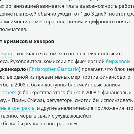
ых организацией взимается плата за возможность работ
ение платежей обычно уходит от 1 до 3 дней, но этот ср
зависимости от месторасположения и цифрового пояса
получателя.
т кризисов и хакеров
чейна
заключается в том, что он позволяет повысить
еса. Руководитель комиссии по фьючерсной
биржевой
Джанкарло
(
Christopher Giancarlo
) полагает, что блокче
честве одной из превентивных мер против финансового
ли бы в 2008 г. были доступны блокчейновые записи
rothers
(с банкротства этого банка в 2008 г. финансовый
зу. – Прим. CNews), регуляторы смогли бы использовать
мные контракты
и другие аналитические приложения чт
ственно, меры в связи с ухудшающейся
а были бы реализованы раньше».