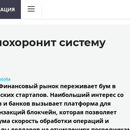
МАЦИЯ
CNews
Аналитика
похоронит систему
Конференции
Маркет
Техника
ТВ
otolia
Финансовый рынок переживает бум в
ских стартапов. Наибольший интерес со
в и банков вызывает платформа для
нзакций блокчейн, которая позволяет
ума скорость обработки операций и
ды долларов на отчислениях посредника