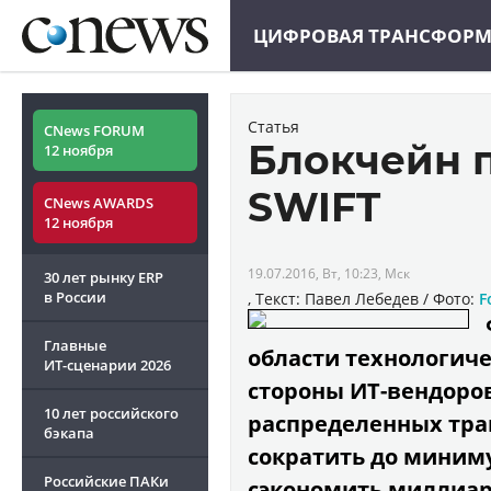
ЦИФРОВАЯ ТРАНСФОР
Статья
CNews FORUM
Блокчейн 
12 ноября
SWIFT
CNews AWARDS
12 ноября
19.07.2016, Вт, 10:23, Мск
30 лет рынку ERP
в России
, Текст: Павел Лебедев / Фото:
F
Главные
области технологиче
ИТ-сценарии
2026
стороны ИТ-вендоро
10 лет российского
распределенных тра
бэкапа
сократить до миним
Российские ПАКи
сэкономить миллиар