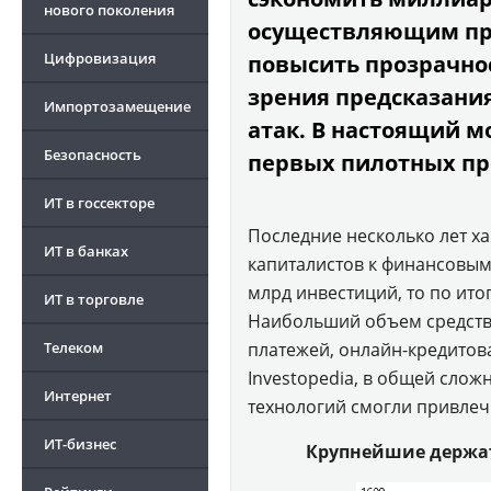
нового поколения
осуществляющим про
Цифровизация
повысить прозрачнос
зрения предсказани
Импортозамещение
атак. В настоящий 
Безопасность
первых пилотных про
ИТ в госсекторе
Последние несколько лет х
ИТ в банках
капиталистов к финансовым 
млрд инвестиций, то по итог
ИТ в торговле
Наибольший объем средств 
Телеком
платежей, онлайн-кредито
Investopedia, в общей слож
Интернет
технологий смогли привлеч
ИТ-бизнес
Крупнейшие держат