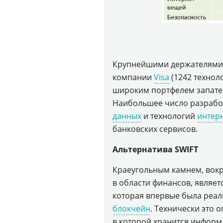
Крупнейшими держателями 
компании
Visa
(1242 технол
широким портфелем запатент
Наибольшее число разраб
данных
и технологий
интер
банковских сервисов.
Альтернатива SWIFT
Краеугольным камнем, вокр
в области финансов, являе
которая впервые была реа
блокчейн
. Технически это 
в которой хранится информ