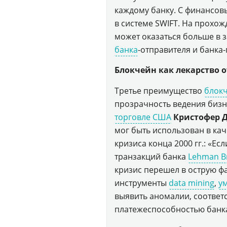
каждому банку. С финансов
в системе SWIFT. На прохожд
может оказаться больше в 
банка
-отправителя и банка-
Блокчейн как лекарство о
Третье преимущество
блок
прозрачность ведения бизн
торговле США
Кристофер 
мог быть использован в ка
кризиса конца 2000 гг.: «Ес
транзакций банка
Lehman B
кризис перешел в острую фа
инструменты
data mining
,
у
выявить аномалии, соответ
платежеспособностью банк