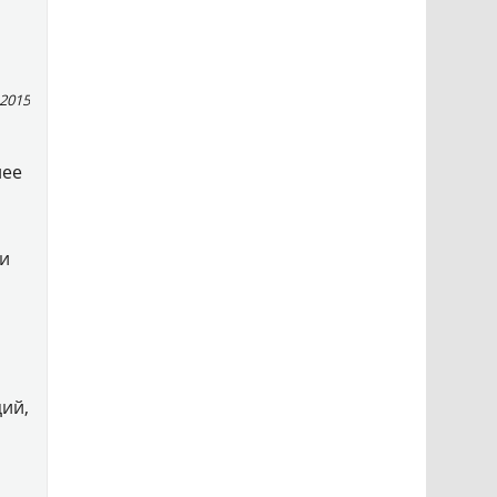
 2015
лее
ии
ций,