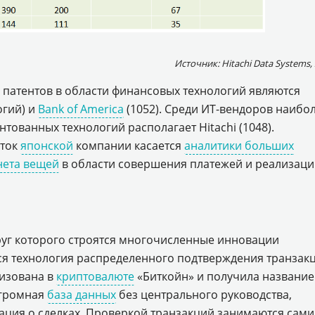
Источник: Hitachi Data Systems,
патентов в области финансовых технологий являются
огий) и
Bank of America
(1052). Среди ИТ-вендоров наибо
ованных технологий располагает Hitachi (1048).
оток
японской
компании касается
аналитики больших
нета вещей
в области совершения платежей и реализац
уг которого строятся многочисленные инновации
тся технология распределенного подтверждения транзак
лизована в
криптовалюте
«Биткойн» и получила название
огромная
база данных
без центрального руководства,
ация о сделках. Проверкой транзакций занимаются сами