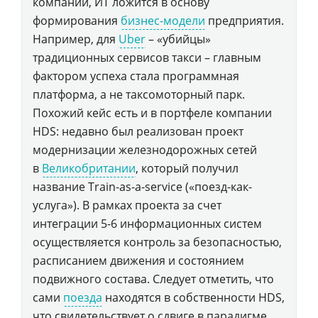
компании, ИТ ложится в основу
формирования
бизнес-модели
предприятия.
Например, для
Uber
– «убийцы»
традиционных сервисов такси – главным
фактором успеха стала программная
платформа, а не таксомоторный парк.
Похожий кейс есть и в портфеле компании
HDS: недавно был реализован проект
модернизации железнодорожных сетей
в
Великобритании
, который получил
название Train-as-a-service («поезд-как-
услуга»). В рамках проекта за счет
интеграции 5-6 информационных систем
осуществляется контроль за безопасностью,
расписанием движения и состоянием
подвижного состава. Следует отметить, что
сами
поезда
находятся в собственности HDS,
что свидетельствует о сдвиге в парадигме