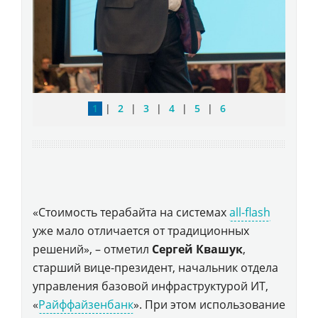
1
|
2
|
3
|
4
|
5
|
6
«Стоимость терабайта на системах
all-flash
уже мало отличается от традиционных
решений», – отметил
Сергей Квашук
,
старший вице-президент, начальник отдела
управления базовой инфраструктурой ИТ,
«
Райффайзенбанк
». При этом использование